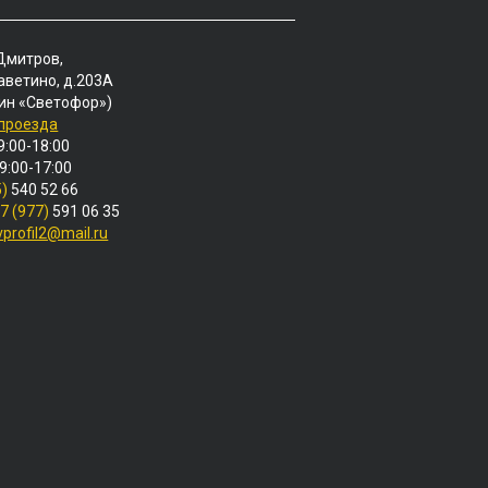
 Дмитров,
аветино, д.203А
ин «Светофор»)
 проезда
9:00-18:00
 9:00-17:00
5)
540 52 66
7 (977)
591 06 35
vprofil2@mail.ru