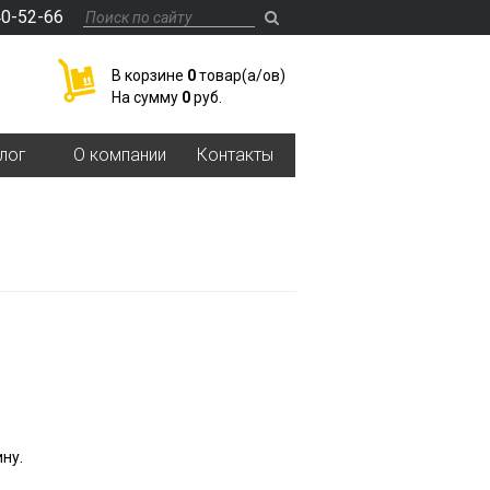
40-52-66
В корзине
0
товар(a/ов)
На сумму
0
руб.
лог
О компании
Контакты
ну.