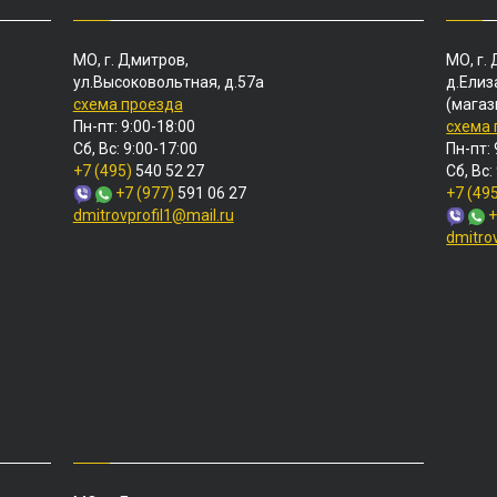
МО, г. Дмитров,
МО, г.
ул.Высоковольтная, д.57а
д.Елиз
схема проезда
(магаз
Пн-пт: 9:00-18:00
схема
Сб, Вс: 9:00-17:00
Пн-пт: 
+7 (495)
540 52 27
Сб, Вс:
+7 (977)
591 06 27
+7 (49
dmitrovprofil1@mail.ru
+
dmitro