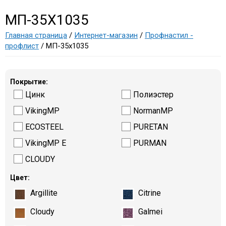
МП-35Х1035
Главная страница
/
Интернет-магазин
/
Профнастил -
профлист
/ МП-35х1035
Покрытие:
Цинк
Полиэстер
VikingMP
NormanMP
ECOSTEEL
PURETAN
VikingMP E
PURMAN
CLOUDY
Цвет:
Argillite
Citrine
Cloudy
Galmei