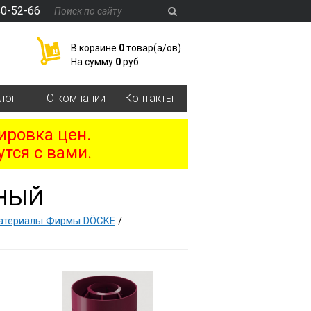
40-52-66
В корзине
0
товар(a/ов)
На сумму
0
руб.
лог
О компании
Контакты
ировка цен.
тся с вами.
НЫЙ
Материалы Фирмы DÖCKE
/