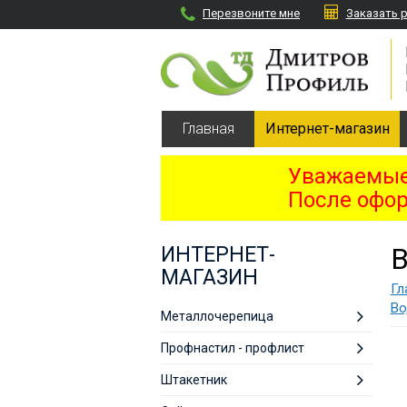
Перезвоните мне
Заказать 
Главная
Интернет-магазин
Уважаемые 
После офор
ИНТЕРНЕТ-
МАГАЗИН
Гл
Во
Металлочерепица
Профнастил - профлист
Штакетник