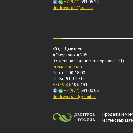
+7 (977)
591 06 24
dmitrovprofil@mail.ru
МО, г. Дмитров,
д.Зверково, д.295
(Отдельное здание на парковке ТЦ)
схема проезда
Пн-пт: 9:00-18:00
Сб, Вс: 9:00-17:00
+7 (495)
540 52 91
+7 (977)
591 00 06
dmitrovprofil3@mail.ru
Продажа и мон
и стеновых ма