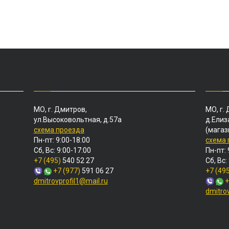
МО, г. Дмитров,
МО, г.
ул.Высоковольтная, д.57а
д.Елиз
схема проезда
(магаз
Пн-пт: 9:00-18:00
схема
Сб, Вс: 9:00-17:00
Пн-пт: 
+7 (495)
540 52 27
Сб, Вс:
+7 (977)
591 06 27
+7 (49
dmitrovprofil1@mail.ru
+
dmitro