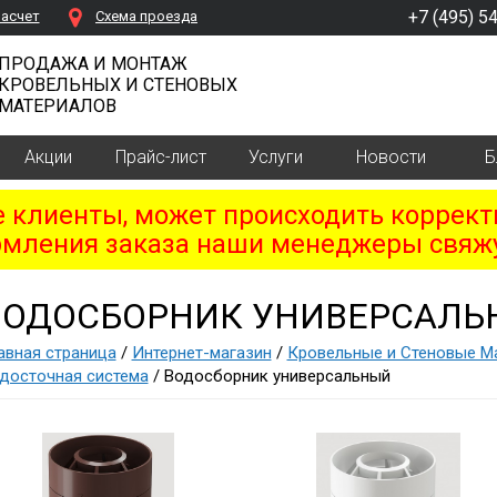
+7 (495) 5
расчет
Cхема проезда
ПРОДАЖА И МОНТАЖ
КРОВЕЛЬНЫХ И СТЕНОВЫХ
МАТЕРИАЛОВ
Акции
Прайс-лист
Услуги
Новости
Б
клиенты, может происходить коррект
мления заказа наши менеджеры свяжу
ВОДОСБОРНИК УНИВЕРСАЛЬ
авная страница
/
Интернет-магазин
/
Кровельные и Стеновые 
досточная система
/ Водосборник универсальный