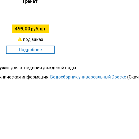
Гранат
499,00
руб. шт
под заказ
Подробнее
ужит для отведения дождевой воды
хническая информация:
Водосборник универсальный Doocke
(Скач