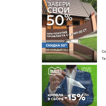
Сл
Те