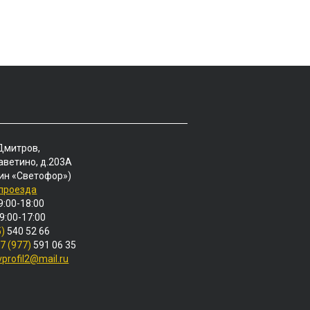
 Дмитров,
аветино, д.203А
ин «Светофор»)
 проезда
9:00-18:00
 9:00-17:00
5)
540 52 66
7 (977)
591 06 35
vprofil2@mail.ru