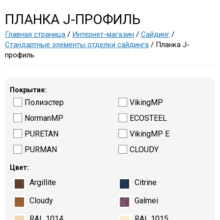
ПЛАНКА J-ПРОФИЛЬ
Главная страница
/
Интернет-магазин
/
Сайдинг
/
Стандартные элементы отделки сайдинга
/ Планка J-
профиль
Покрытие:
Полиэстер
VikingMP
NormanMP
ECOSTEEL
PURETAN
VikingMP E
PURMAN
CLOUDY
Цвет:
Argillite
Citrine
Cloudy
Galmei
RAL 1014
RAL 1015