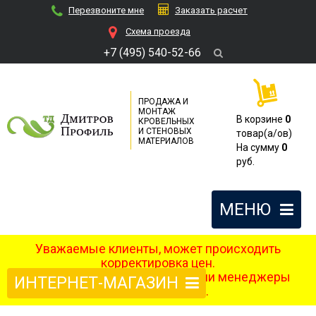
Перезвоните мне
Заказать расчет
Cхема проезда
+7 (495) 540-52-66
ПРОДАЖА И
МОНТАЖ
В корзине
0
КРОВЕЛЬНЫХ
И СТЕНОВЫХ
товар(a/ов)
МАТЕРИАЛОВ
На сумму
0
руб.
МЕНЮ
Уважаемые клиенты, может происходить
корректировка цен.
После оформления заказа наши менеджеры
ИНТЕРНЕТ-МАГАЗИН
свяжутся с вами.