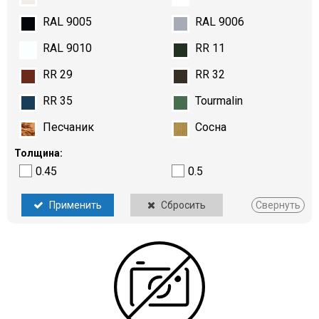
RAL 9005
RAL 9006
RAL 9010
RR 11
RR 29
RR 32
RR 35
Tourmalin
Песчаник
Сосна
Толщина:
0.45
0.5
Применить
Сбросить
Свернуть