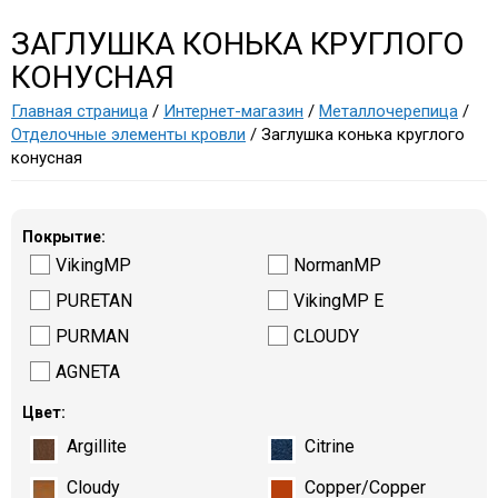
ЗАГЛУШКА КОНЬКА КРУГЛОГО
КОНУСНАЯ
Главная страница
/
Интернет-магазин
/
Металлочерепица
/
Отделочные элементы кровли
/ Заглушка конька круглого
конусная
Покрытие:
VikingMP
NormanMP
PURETAN
VikingMP E
PURMAN
CLOUDY
AGNETA
Цвет:
Argillite
Citrine
Cloudy
Copper/Copper