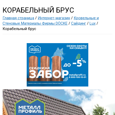
КОРАБЕЛЬНЫЙ БРУС
Главная страница
/
Интернет-магазин
/
Кровельные и
Стеновые Материалы Фирмы DÖCKE
/
Cайдинг
/
Lux
/
Корабельный брус