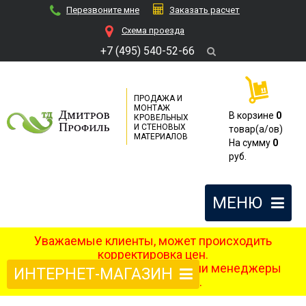
Перезвоните мне
Заказать расчет
Cхема проезда
+7 (495) 540-52-66
ПРОДАЖА И
МОНТАЖ
В корзине
0
КРОВЕЛЬНЫХ
И СТЕНОВЫХ
товар(a/ов)
МАТЕРИАЛОВ
На сумму
0
руб.
МЕНЮ
Уважаемые клиенты, может происходить
корректировка цен.
После оформления заказа наши менеджеры
ИНТЕРНЕТ-МАГАЗИН
свяжутся с вами.