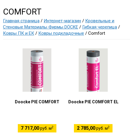
COMFORT
Главная страница
/
Интернет-магазин
/
Кровельные и
Стеновые Материалы Фирмы DÖCKE
/
Гибкая черепица
/
Ковры ПК и ЕК
/
Ковры подкладочные
/ Comfort
Doocke PIE COMFORT
Doocke PIE COMFORT EL
2
2
7 717,00
2 785,00
руб. м
руб. м