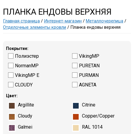
ПЛАНКА ЕНДОВЫ ВЕРХНЯЯ
Главная страница
/
Интернет-магазин
/
Металлочерепица
/
Отделочные элементы кровли
/ Планка ендовы верхняя
Покрытие:
Полиэстер
VikingMP
NormanMP
PURETAN
VikingMP E
PURMAN
CLOUDY
AGNETA
Цвет:
Argillite
Citrine
Cloudy
Copper/Copper
Galmei
RAL 1014