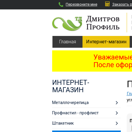
Перезвоните мне
Заказать 
Главная
Интернет-магазин
Уважаемые 
После офор
ИНТЕРНЕТ-
МАГАЗИН
Гл
уг
Металлочерепица
Профнастил - профлист
П
Штакетник