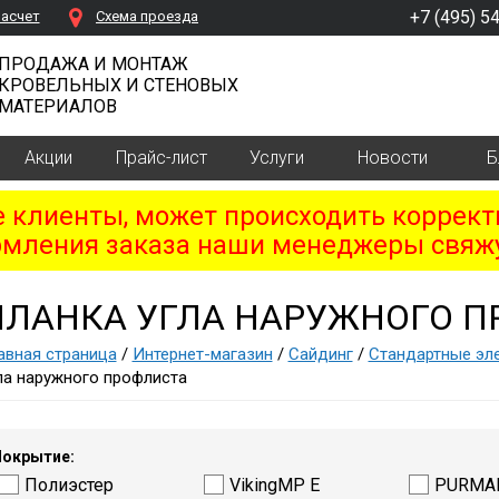
+7 (495) 5
расчет
Cхема проезда
ПРОДАЖА И МОНТАЖ
КРОВЕЛЬНЫХ И СТЕНОВЫХ
МАТЕРИАЛОВ
Акции
Прайс-лист
Услуги
Новости
Б
клиенты, может происходить коррект
мления заказа наши менеджеры свяжу
ПЛАНКА УГЛА НАРУЖНОГО 
авная страница
/
Интернет-магазин
/
Сайдинг
/
Стандартные эл
ла наружного профлиста
окрытие:
Полиэстер
VikingMP E
PURMA