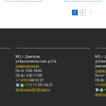
1
2
МО, г. Дмитров,
МО, г.
ул.Высоковольтная, д.57а
д.Елиз
схема проезда
(магаз
Пн-пт: 9:00-18:00
схема
Сб, Вс: 9:00-17:00
Пн-пт: 
+7 (495)
540 52 27
Сб, Вс:
+7 (977)
591 06 27
+7 (49
dmitrovprofil1@mail.ru
+
dmitro