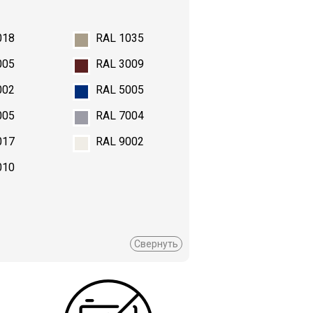
018
RAL 1035
005
RAL 3009
002
RAL 5005
005
RAL 7004
017
RAL 9002
010
Свернуть