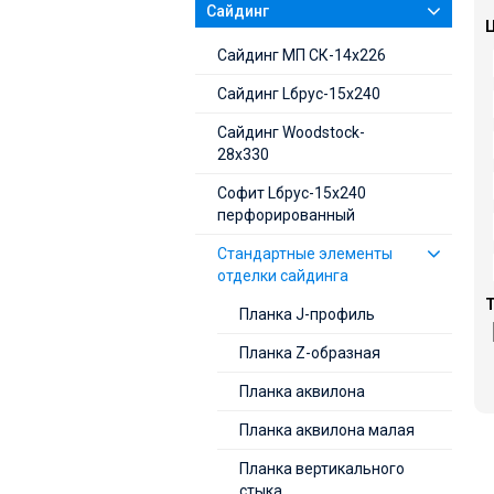
Сайдинг
Ц
Cайдинг МП СК-14х226
Сайдинг Lбрус-15х240
Сайдинг Woodstock-
28х330
Софит Lбрус-15х240
перфорированный
Стандартные элементы
отделки сайдинга
Т
Планка J-профиль
Планка Z-образная
Планка аквилона
Планка аквилона малая
Планка вертикального
стыка