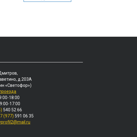
 Дмитров,
аветино, д.203А
ин «Светофор»)
 проезда
9:00-18:00
 9:00-17:00
5)
540 52 66
7 (977)
591 06 35
vprofil2@mail.ru