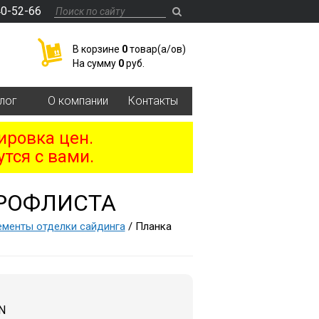
40-52-66
В корзине
0
товар(a/ов)
На сумму
0
руб.
лог
О компании
Контакты
ировка цен.
тся с вами.
ПРОФЛИСТА
ементы отделки сайдинга
/ Планка
N