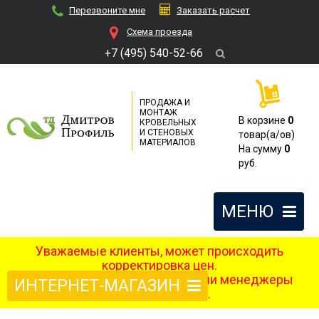
Перезвоните мне
Заказать расчет
Cхема проезда
+7 (495) 540-52-66
ПРОДАЖА И
МОНТАЖ
В корзине
0
КРОВЕЛЬНЫХ
И СТЕНОВЫХ
товар(a/ов)
МАТЕРИАЛОВ
На сумму
0
руб.
МЕНЮ
Уважаемые клиенты, может происходить
корректировка цен.
После оформления заказа наши менеджеры
ИНТЕРНЕТ-МАГАЗИН
свяжутся с вами.