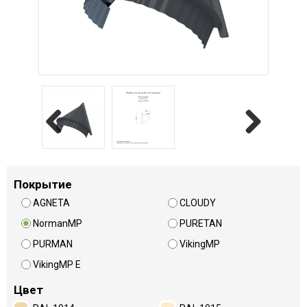
Previous
Next
Покрытие
AGNETA
CLOUDY
NormanMP
PURETAN
PURMAN
VikingMP
VikingMP E
Цвет