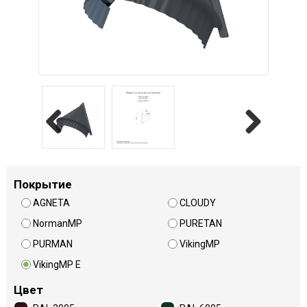
Previous
Next
Покрытие
AGNETA
CLOUDY
NormanMP
PURETAN
PURMAN
VikingMP
VikingMP E
Цвет