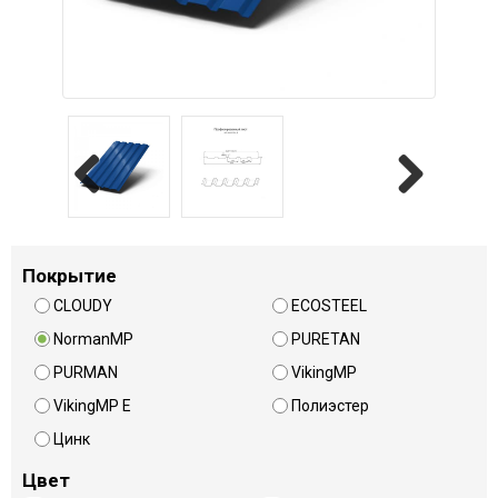
Previous
Next
Покрытие
CLOUDY
ECOSTEEL
NormanMP
PURETAN
PURMAN
VikingMP
VikingMP E
Полиэстер
Цинк
Цвет