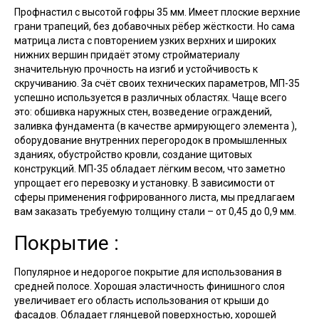
Профнастил с высотой гофры 35 мм. Имеет плоские верхние
грани трапеций, без добавочных рёбер жёсткости. Но сама
матрица листа с повторением узких верхних и широких
нижних вершин придаёт этому стройматериалу
значительную прочность на изгиб и устойчивость к
скручиванию. За счёт своих технических параметров, МП-35
успешно используется в различных областях. Чаще всего
это: обшивка наружных стен, возведение ограждений,
заливка фундамента (в качестве армирующего элемента ),
оборудование внутренних перегородок в промышленных
зданиях, обустройство кровли, создание щитовых
конструкций. МП-35 обладает лёгким весом, что заметно
упрощает его перевозку и установку. В зависимости от
сферы применения гофрированного листа, мы предлагаем
вам заказать требуемую толщину стали – от 0,45 до 0,9 мм.
Покрытие :
Популярное и недорогое покрытие для использования в
средней полосе. Хорошая эластичность финишного слоя
увеличивает его область использования от крыши до
фасадов. Обладает глянцевой поверхностью, хорошей