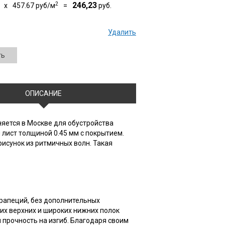
2
246,23
x
457.67
руб/м
=
руб.
Удалить
ть
ОПИСАНИЕ
яется в Москве для обустройства
 лист толщиной 0.45 мм с покрытием.
исунок из ритмичных волн. Такая
трапеций, без дополнительных
их верхних и широких нижних полок
 прочность на изгиб. Благодаря своим