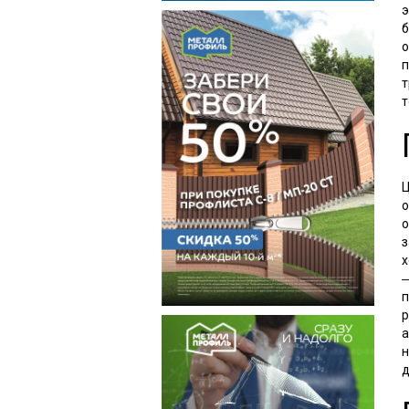
э
б
о
п
т
т
Ц
о
о
з
х
―
п
р
а
н
д