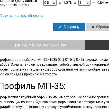
ыберите длину листа и
2
x
1,076
x
=
0,54
м
оличество листов
бавить лист другой длины
В корзину
Сброси
ТЕХНИЧЕСКИЕ ХАРАКТЕРИСТИКИ
рофилированный лист МП-35х1035 (ОЦ-01-БЦ-0.45) широко примен
абора. Изначально он представляет собой стальной оцинкованный
осле проката на специальном оборудовании металл приобретает р
орма придает профилю жёсткость.
Профиль МП-35:
рофнастил с глубиной гофры 35 мм. Имеет ровные верхние грани 
силивающих канавок. Однако сама форма листа с повторением узк
ридаёт этому профнастилу хорошую устойчивость к скручиванию и