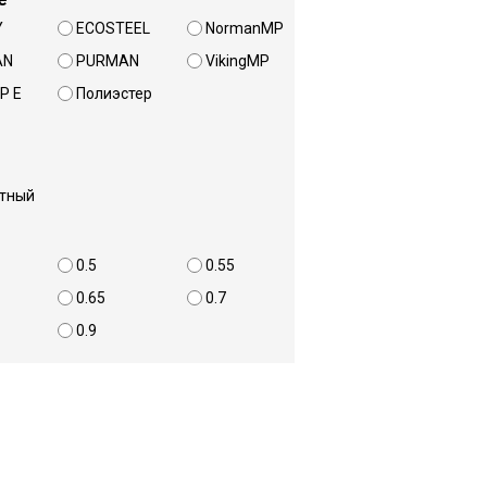
Y
ECOSTEEL
NormanMP
AN
PURMAN
VikingMP
P E
Полиэстер
тный
0.5
0.55
0.65
0.7
0.9