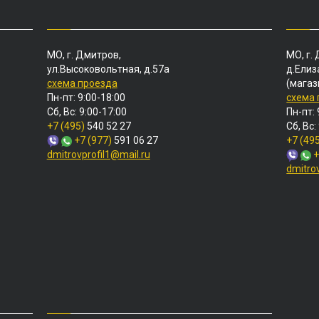
МО, г. Дмитров,
МО, г.
ул.Высоковольтная, д.57а
д.Елиз
схема проезда
(магаз
Пн-пт: 9:00-18:00
схема
Сб, Вс: 9:00-17:00
Пн-пт: 
+7 (495)
540 52 27
Сб, Вс:
+7 (977)
591 06 27
+7 (49
dmitrovprofil1@mail.ru
+
dmitro