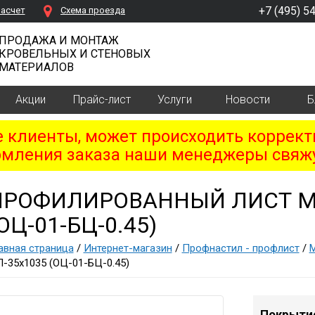
+7 (495) 5
расчет
Cхема проезда
ПРОДАЖА И МОНТАЖ
КРОВЕЛЬНЫХ И СТЕНОВЫХ
МАТЕРИАЛОВ
Акции
Прайс-лист
Услуги
Новости
Б
клиенты, может происходить коррект
мления заказа наши менеджеры свяжу
ПРОФИЛИРОВАННЫЙ ЛИСТ М
ОЦ-01-БЦ-0.45)
авная страница
/
Интернет-магазин
/
Профнастил - профлист
/
-35х1035 (ОЦ-01-БЦ-0.45)
Покрыти