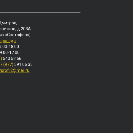
 Дмитров,
аветино, д.203А
ин «Светофор»)
 проезда
9:00-18:00
 9:00-17:00
5)
540 52 66
7 (977)
591 06 35
vprofil2@mail.ru