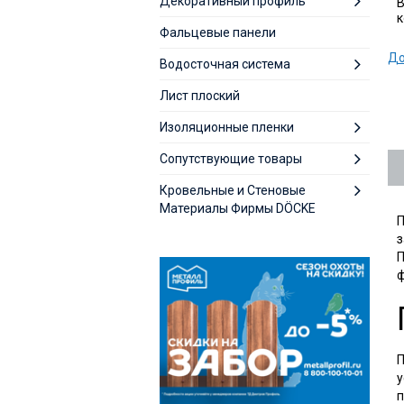
Декоративный профиль
В
к
Фальцевые панели
До
Водосточная система
Лист плоский
Изоляционные пленки
Сопутствующие товары
Кровельные и Стеновые
Материалы Фирмы DÖCKE
П
з
П
ф
П
у
п