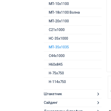
МП-10х1100
МП-18х1100 Волна
МП-20х1100
С21х1000
НС-35х1000
МП-35х1035
С44х1000
Н60х845
H-75х750
Н-114х750
Штакетник
Сайдинг