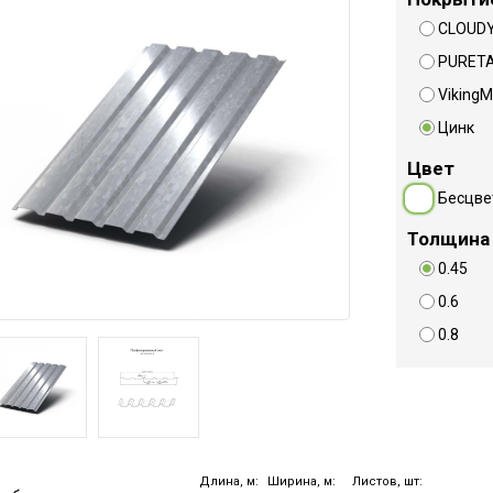
CLOUD
PURET
VikingM
Цинк
Цвет
Бесцве
Толщина
0.45
0.6
0.8
Длина, м:
Ширина, м:
Листов, шт: