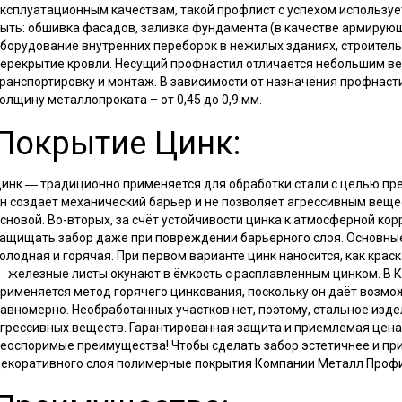
ксплуатационным качествам, такой профлист с успехом использует
ыть: обшивка фасадов, заливка фундамента (в качестве армирующе
борудование внутренних переборок в нежилых зданиях, строитель
ерекрытие кровли. Несущий профнастил отличается небольшим ве
ранспортировку и монтаж. В зависимости от назначения профнас
олщину металлопроката – от 0,45 до 0,9 мм.
Покрытие Цинк:
инк ― традиционно применяется для обработки стали с целью пре
н создаёт механический барьер и не позволяет агрессивным веще
сновой. Во-вторых, за счёт устойчивости цинка к атмосферной ко
ащищать забор даже при повреждении барьерного слоя. Основны
олодная и горячая. При первом варианте цинк наносится, как крас
 железные листы окунают в ёмкость с расплавленным цинком. В
рименяется метод горячего цинкования, поскольку он даёт возм
авномерно. Необработанных участков нет, поэтому, стальное изд
грессивных веществ. Гарантированная защита и приемлемая цена
еоспоримые преимущества! Чтобы сделать забор эстетичнее и при
екоративного слоя полимерные покрытия Компании Металл Профи