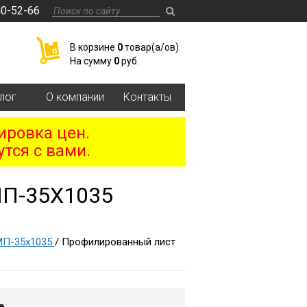
40-52-66
В корзине
0
товар(a/ов)
На сумму
0
руб.
лог
О компании
Контакты
ировка цен.
тся с вами.
П-35Х1035
МП-35х1035
/ Профилированный лист
е