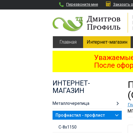
Перезвоните мне
Заказать 
Главная
Интернет-магазин
Уважаемые 
После офор
ИНТЕРНЕТ-
МАГАЗИН
(
Металлочерепица
Гл
МП
Профнастил - профлист
С-8х1150