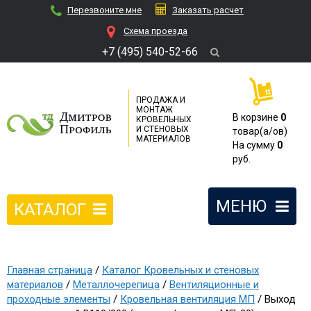
Перезвоните мне
Заказать расчет
Cхема проезда
+7 (495) 540-52-66
ПРОДАЖА И
МОНТАЖ
В корзине
0
КРОВЕЛЬНЫХ
И СТЕНОВЫХ
товар(a/ов)
МАТЕРИАЛОВ
На сумму
0
руб.
МЕНЮ
КАТАЛОГ
Главная страница
/
Каталог Кровельных и стеновых
материалов
/
Металлочерепица
/
Вентиляционные и
проходные элементы
/
Кровельная вентиляция МП
/ Выход