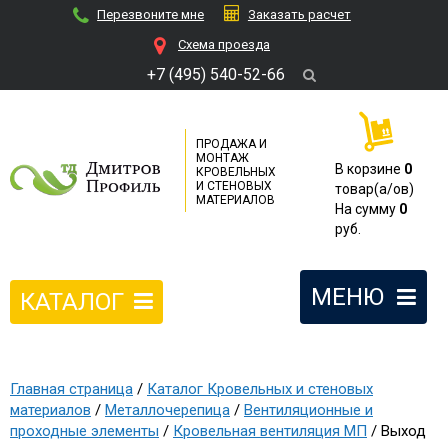
Перезвоните мне
Заказать расчет
Cхема проезда
+7 (495) 540-52-66
ПРОДАЖА И
МОНТАЖ
В корзине
0
КРОВЕЛЬНЫХ
И СТЕНОВЫХ
товар(a/ов)
МАТЕРИАЛОВ
На сумму
0
руб.
МЕНЮ
КАТАЛОГ
Главная страница
/
Каталог Кровельных и стеновых
материалов
/
Металлочерепица
/
Вентиляционные и
проходные элементы
/
Кровельная вентиляция МП
/ Выход