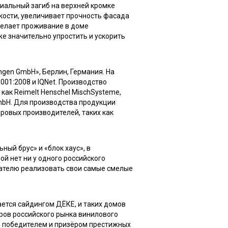
циальный загиб на верхней кромке
кости, увеличивает прочность фасада
делает проживание в доме
е значительно упростить и ускорить
ngen GmbH», Берлин, Германия. На
01:2008 и IQNet. Производство
ак Reimelt Henschel MischSysteme,
 GmbH. Для производства продукции
ровых производителей, таких как
ый брус» и «блок хаус», в
й нет ни у одного российского
ателю реализовать свои самые смелые
ется сайдингом ДЁКЕ, и таких домов
ров российского рынка винилового
сь победителем и призёром престижных