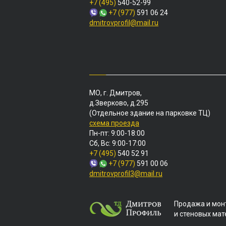
+7 (495)
540-52-99
+7 (977)
591 06 24
dmitrovprofil@mail.ru
МО, г. Дмитров,
д.Зверково, д.295
(Отдельное здание на парковке ТЦ)
схема проезда
Пн-пт: 9:00-18:00
Сб, Вс: 9:00-17:00
+7 (495)
540 52 91
+7 (977)
591 00 06
dmitrovprofil3@mail.ru
Продажа и мон
и стеновых ма