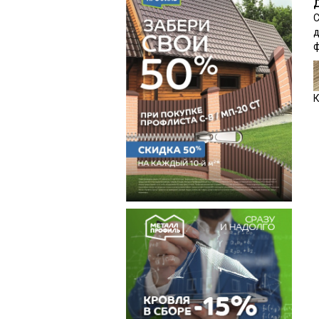
Д
С
д
ф
К