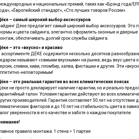
еждународных и национальных премий, таких как «Брэнд года/EFF
ода», «Европейский стандарт», «Сто лучших товаров России».
ёке – самый широкий выбор аксессуаров
айдинг Дёке предлагает самый широкий выбор аксессуаров. Это 
ормы и цвета сайдинга, элегантно оформлять оконные и дверные
онтаж, обеспечивать долгий срок службы сайдинга.
ёке – это «вкусно» и красиво
 ассортименте ДЁКЕ содержится несколько десятков разнообразн
едаром называют «самыми вкусными» на рынке, ведь вкус цвета о
ерсик, сливки, киви, пломбир, халва, фисташки и другие. Эти «вк
ппетитно-неповторимым!
ёке – это реальная гарантия во всех климатических поясах
ёке не просто декларирует наличие гарантии, но и реально пред
арантийный талон. Условия гарантии действуют во всех климатичес
ругих производителей. Гарантия составляет 50 лет на отсутстви
лиматических факторов и до 10 лет на стабильность цвета в зависи
алог уверенности в его качестве и заботе о каждом покупателе.
нимание!
лавное правило монтажа: 1 стена = 1 партия