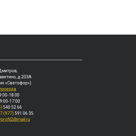
 Дмитров,
аветино, д.203А
ин «Светофор»)
 проезда
9:00-18:00
 9:00-17:00
5)
540 52 66
7 (977)
591 06 35
vprofil2@mail.ru