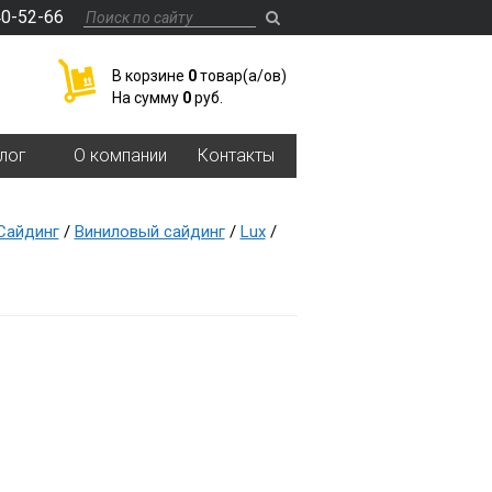
40-52-66
В корзине
0
товар(a/ов)
На сумму
0
руб.
лог
О компании
Контакты
Сайдинг
/
Виниловый сайдинг
/
Lux
/