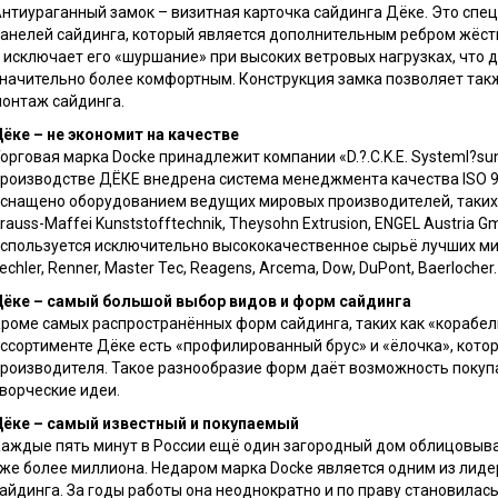
нтиураганный замок – визитная карточка сайдинга Дёке. Это спе
анелей сайдинга, который является дополнительным ребром жёст
 исключает его «шуршание» при высоких ветровых нагрузках, что 
начительно более комфортным. Конструкция замка позволяет такж
онтаж сайдинга.
ёке – не экономит на качестве
орговая марка Docke принадлежит компании «D.?.C.K.E. Systeml?su
роизводстве ДЁКЕ внедрена система менеджмента качества ISO 90
снащено оборудованием ведущих мировых производителей, таких к
rauss-Maffei Kunststofftechnik, Theysohn Extrusion, ENGEL Austria
спользуется исключительно высококачественное сырьё лучших ми
echler, Renner, Master Tec, Reagens, Arcema, Dow, DuPont, Baerlocher.
ёке – самый большой выбор видов и форм сайдинга
роме самых распространённых форм сайдинга, таких как «корабельн
ссортименте Дёке есть «профилированный брус» и «ёлочка», которо
роизводителя. Такое разнообразие форм даёт возможность покуп
ворческие идеи.
ёке – самый известный и покупаемый
аждые пять минут в России ещё один загородный дом облицовыва
же более миллиона. Недаром марка Docke является одним из лиде
айдинга. За годы работы она неоднократно и по праву становила