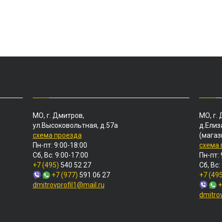
МО, г. Дмитров,
МО, г.
ул.Высоковольтная, д.57а
д.Елиз
схема проезда
(магаз
Пн-пт: 9:00-18:00
схема
Сб, Вс: 9:00-17:00
Пн-пт: 
+7 (495)
540 52 27
Сб, Вс:
+7 (977)
591 06 27
+7 (49
dmitrovprofil1@mail.ru
+
dmitro