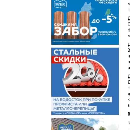
м
г
Д
С
ф
м
Д
В
н
п
а
Д
Д
г
д
к
з
В
Г