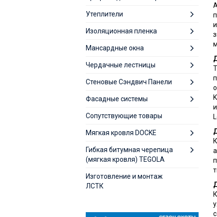
А
Утеплители
п
и
Изоляционная пленка
з
м
Мансардные окна
Д
Чердачные лестницы
Т
п
Стеновые Сэндвич Панели
о
K
Фасадные системы
и
Сопутствующие товары
L
Д
Мягкая кровля DOCKE
К
Гибкая битумная черепица
а
(мягкая кровля) TEGOLA
п
т
Изготовление и монтаж
Д
ЛСТК
К
у
с