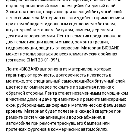
водонепроницаемый само- клеящийся битумный слой.
Защитная пленка, покрывающая клеящий битумный слой,
легко снимается. Материал легок и удобен в применении и
при этом обладает идеальным сцеплением с бетоном,
штукатуркой, металлом, битумом, камнем, деревом и
другими поверхностями. Лента-герметик предназначена
для герметизации швов и стыков, ремонта трещин,
гидроизоляции, защиты от коррозии. Материал BIGBAND
может использоваться во всех климатических районах
(согласно СНиП 23-01-99*).
Лента «BIGBAND выполнена из материалов, которые
гарантируют прочность, долговечность и легкость в
монтаже, это специальный самоклеящийся битумный слой,
цветное алюминиевое покрытие и защитная пленка с
обратной стороны. Лента станет незаменимым помощником
в частном доме и даче при монтаже и ремонте мансардных
окон, рубероидных, шиферных и металлических фальцевых
кровель. Материал будет полезен в каждой квартире при
ремонте систем канализации и водоснабжения, в
автомобиле при ремонте треснувшего бампера или
протечках фургонов в коммерческих автомобилях.