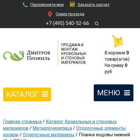
Перезвоните мне
Заказать расчет
Cхема проезда
+7 (495) 540-52-66
ПРОДАЖА И
МОНТАЖ
В корзине
0
КРОВЕЛЬНЫХ
И СТЕНОВЫХ
товар(a/ов)
МАТЕРИАЛОВ
На сумму
0
руб.
МЕНЮ
КАТАЛОГ
Главная страница
/
Каталог Кровельных и стеновых
материалов
/
Металлочерепица
/
Отделочные элементы
кровли
/
Отделочные материалы
/ Планка ендовы нижней