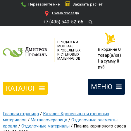
Перезвоните мне
Заказать расчет
Cхема проезда
+7 (495) 540-52-66
ПРОДАЖА И
МОНТАЖ
В корзине
0
КРОВЕЛЬНЫХ
И СТЕНОВЫХ
товар(a/ов)
МАТЕРИАЛОВ
На сумму
0
руб.
МЕНЮ
КАТАЛОГ
Главная страница
/
Каталог Кровельных и стеновых
материалов
/
Металлочерепица
/
Отделочные элементы
кровли
/
Отделочные материалы
/ Планка карнизного свеса