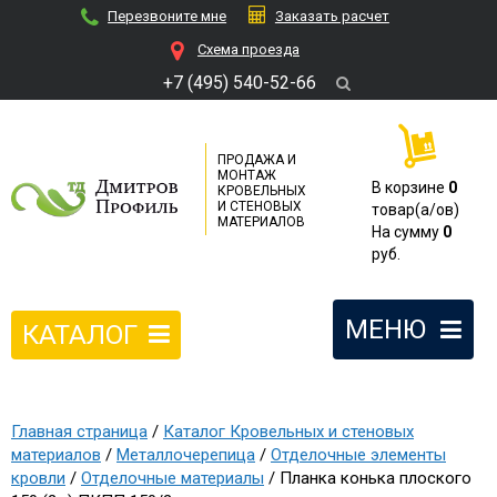
Перезвоните мне
Заказать расчет
Cхема проезда
+7 (495) 540-52-66
ПРОДАЖА И
МОНТАЖ
В корзине
0
КРОВЕЛЬНЫХ
И СТЕНОВЫХ
товар(a/ов)
МАТЕРИАЛОВ
На сумму
0
руб.
МЕНЮ
КАТАЛОГ
Главная страница
/
Каталог Кровельных и стеновых
материалов
/
Металлочерепица
/
Отделочные элементы
кровли
/
Отделочные материалы
/ Планка конька плоского