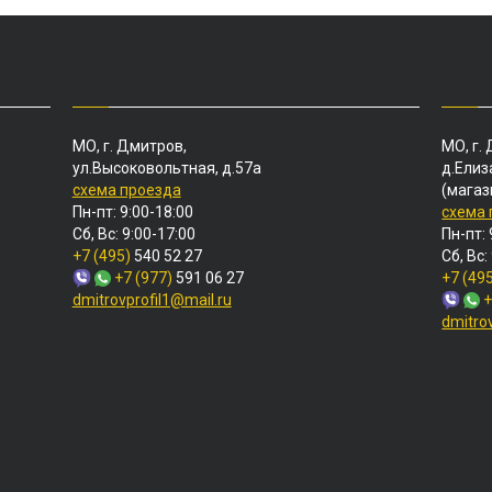
МО, г. Дмитров,
МО, г.
ул.Высоковольтная, д.57а
д.Елиз
схема проезда
(магаз
Пн-пт: 9:00-18:00
схема
Сб, Вс: 9:00-17:00
Пн-пт: 
+7 (495)
540 52 27
Сб, Вс:
+7 (977)
591 06 27
+7 (49
dmitrovprofil1@mail.ru
+
dmitro