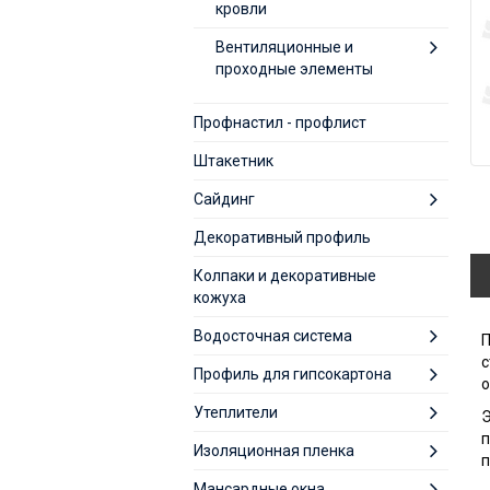
кровли
Вентиляционные и
проходные элементы
Профнастил - профлист
Штакетник
Сайдинг
Декоративный профиль
Колпаки и декоративные
кожуха
Водосточная система
П
с
Профиль для гипсокартона
о
Утеплители
Э
п
Изоляционная пленка
п
Мансардные окна