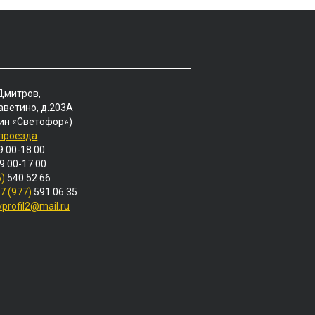
 Дмитров,
аветино, д.203А
ин «Светофор»)
 проезда
9:00-18:00
 9:00-17:00
5)
540 52 66
7 (977)
591 06 35
vprofil2@mail.ru