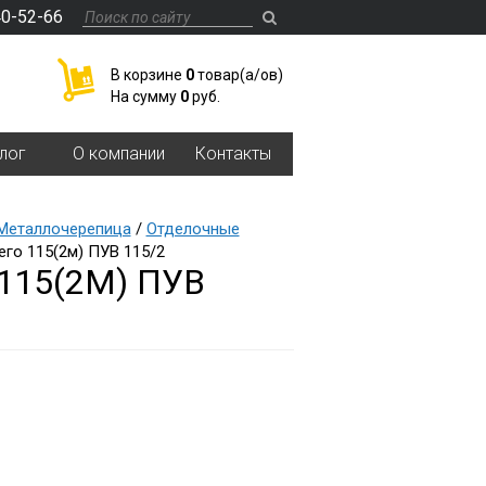
40-52-66
В корзине
0
товар(a/ов)
На сумму
0
руб.
лог
О компании
Контакты
Металлочерепица
/
Отделочные
его 115(2м) ПУВ 115/2
115(2М) ПУВ