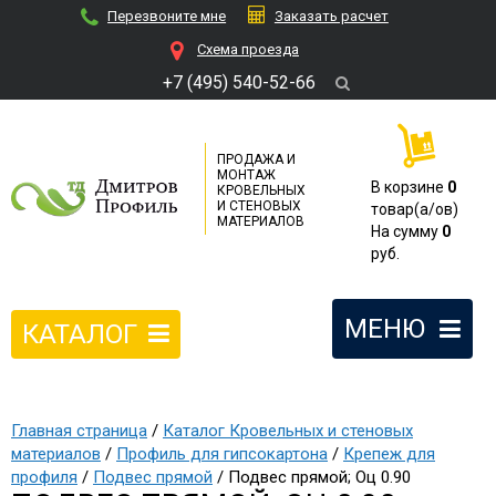
Перезвоните мне
Заказать расчет
Cхема проезда
+7 (495) 540-52-66
ПРОДАЖА И
МОНТАЖ
В корзине
0
КРОВЕЛЬНЫХ
И СТЕНОВЫХ
товар(a/ов)
МАТЕРИАЛОВ
На сумму
0
руб.
МЕНЮ
КАТАЛОГ
Главная страница
/
Каталог Кровельных и стеновых
материалов
/
Профиль для гипсокартона
/
Крепеж для
профиля
/
Подвес прямой
/ Подвес прямой; Оц 0.90