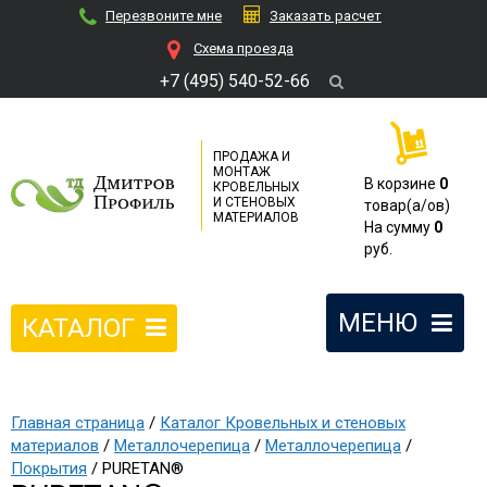
Перезвоните мне
Заказать расчет
Cхема проезда
+7 (495) 540-52-66
ПРОДАЖА И
МОНТАЖ
В корзине
0
КРОВЕЛЬНЫХ
И СТЕНОВЫХ
товар(a/ов)
МАТЕРИАЛОВ
На сумму
0
руб.
МЕНЮ
КАТАЛОГ
Главная страница
/
Каталог Кровельных и стеновых
материалов
/
Металлочерепица
/
Металлочерепица
/
Покрытия
/ PURETAN®