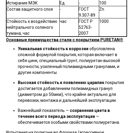
Истирание МЭК
Ед.
-
100
Состав защитного слоя
-
ГОСТ
Zn
9.307-89
Стойкость к воздействию
час
ГОСТ Р
1000
нейтрального соляного
52763-
тумана, час
2007
Основные преимущества стали с покрытием PURETAN®
Уникальная стойкость к коррозии
обусловлена
сложной формулой покрытия, которая включает в
себя цинк, специальный грунт, полиуретан высокой
прочности, усиленный полиамидными гранулами, и
другие компоненты.
Высокая стойкость к появлению царапин
покрытия
достигается добавлением полиамидных гранул
(диаметром до 50мкм), что крайне актуально для
перевозки, монтажа и дальнейшей эксплуатации.
Важнейший показатель —
сохранения цвета в
течение всего периода эксплуатации
—
обеспечивается особыми свойствами полиуретана.
Испытания на полигоне во Флориде (агрессивное