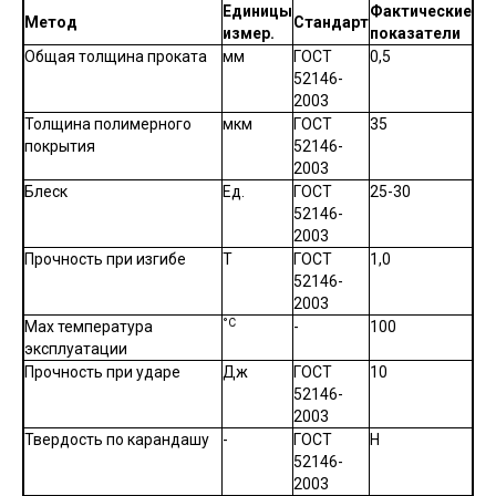
Единицы
Фактические
Метод
Стандарт
измер.
показатели
Общая толщина проката
мм
ГОСТ
0,5
52146-
2003
Толщина полимерного
мкм
ГОСТ
35
покрытия
52146-
2003
Блеск
Ед.
ГОСТ
25-30
52146-
2003
Прочность при изгибе
T
ГОСТ
1,0
52146-
2003
°C
Max температура
-
100
эксплуатации
Прочность при ударе
Дж
ГОСТ
10
52146-
2003
Твердость по карандашу
-
ГОСТ
Н
52146-
2003