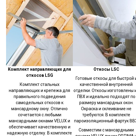
Комплект направляющих для
Откосы LSC
откосов LSG
Готовые откосы для быстрой 
Комплект стальных
качественной внутренней
направляющих и крепежа для
отделки. Откосы изготовлены 
правильного подведения
ПВХ и идеально подходят по
самодельных откосов к
размеру мансардных окон.
мансардному окну. Отлично
Окраска и склеивание не
сочетается с любыми
требуются. В комплекте
мансардными окнами VELUX и
пароизоляционный фартук BB
обеспечивает качественную и
Совместим с мансардными
надежную отделку. В комплекте