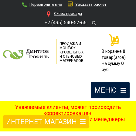
Перезвоните мне
Заказать расчет
Cхема проезда
+7 (495) 540-52-66
ПРОДАЖА И
МОНТАЖ
В корзине
0
КРОВЕЛЬНЫХ
И СТЕНОВЫХ
товар(a/ов)
МАТЕРИАЛОВ
На сумму
0
руб.
МЕНЮ
Уважаемые клиенты, может происходить
корректировка цен.
После оформления заказа наши менеджеры
ИНТЕРНЕТ-МАГАЗИН
свяжутся с вами.