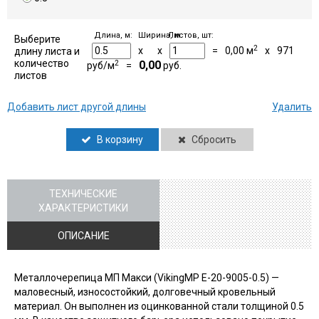
Длина, м:
Ширина, м:
Листов, шт:
Выберите
2
x
x
=
0,00
м
x
971
длину листа и
количество
2
0,00
руб/м
=
руб.
листов
Добавить лист другой длины
Удалить
В корзину
Сбросить
ТЕХНИЧЕСКИЕ
ХАРАКТЕРИСТИКИ
ОПИСАНИЕ
Металлочерепица МП Макси (VikingMP E-20-9005-0.5) —
маловесный, износостойкий, долговечный кровельный
материал. Он выполнен из оцинкованной стали толщиной 0.5