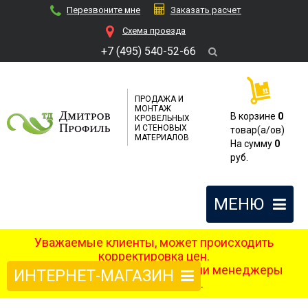
Перезвоните мне
Заказать расчет
Cхема проезда
+7 (495) 540-52-66
ПРОДАЖА И
МОНТАЖ
В корзине
0
КРОВЕЛЬНЫХ
И СТЕНОВЫХ
товар(a/ов)
МАТЕРИАЛОВ
На сумму
0
руб.
МЕНЮ
Уважаемые клиенты, может происходить
корректировка цен.
После оформления заказа наши менеджеры
ИНТЕРНЕТ-МАГАЗИН
свяжутся с вами.