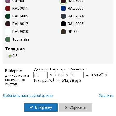
Galmei
RAL 3005
RAL 3011
RAL 5005
RAL 6005
RAL 7024
RAL 8017
RAL 9005
RAL 9010
RR 32
Tourmalin
Толщина
0.5
Длина, м:
Ширина, м:
Листов, шт:
Выберите
2
x
1,190
x
=
0,59
м
x
длину листа и
количество
2
643,79
1082
руб/м
=
руб.
листов
Добавить лист другой длины
Удалить
В корзину
Сбросить