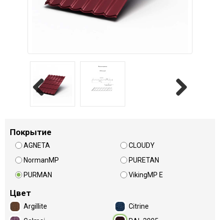
Previous
Next
Покрытие
AGNETA
CLOUDY
NormanMP
PURETAN
PURMAN
VikingMP E
Цвет
Argillite
Citrine