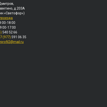
 Дмитров,
аветино, д.203А
ин «Светофор»)
 проезда
9:00-18:00
 9:00-17:00
5)
540 52 66
7 (977)
591 06 35
vprofil2@mail.ru