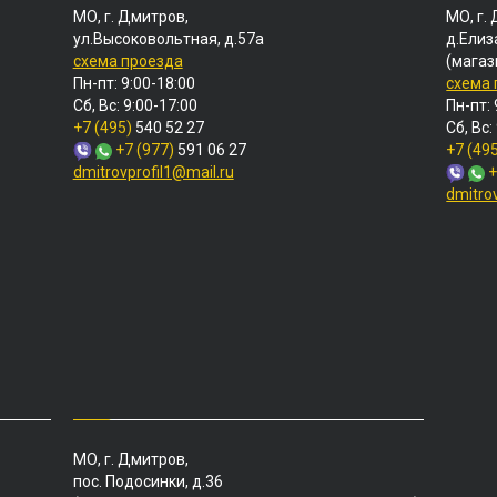
МО, г. Дмитров,
МО, г.
ул.Высоковольтная, д.57а
д.Елиз
схема проезда
(магаз
Пн-пт: 9:00-18:00
схема
Сб, Вс: 9:00-17:00
Пн-пт: 
+7 (495)
540 52 27
Сб, Вс:
+7 (977)
591 06 27
+7 (49
dmitrovprofil1@mail.ru
+
dmitro
МО, г. Дмитров,
пос. Подосинки, д.36