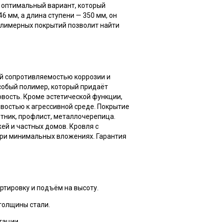
 оптимальный вариант, который
6 мм, а длина ступени — 350 мм, он
олимерных покрытий позволит найти
й сопротивляемостью коррозии и
собый полимер, который придаёт
ость. Кроме эстетической функции,
востью к агрессивной среде. Покрытие
етник, профлист, металлочерепица.
ей и частных домов. Кровля с
ри минимальных вложениях. Гарантия
ртировку и подъём на высоту.
толщины стали.
тации.