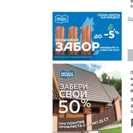
В
к
До
П
м
э
в
Ф
д
с