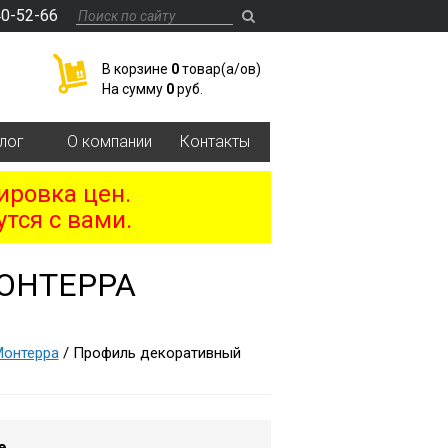
40-52-66
В корзине
0
товар(a/ов)
На сумму
0
руб.
лог
О компании
Контакты
ировка цен.
тся с вами.
ОНТЕРРА
онтерра
/ Профиль декоративный
е