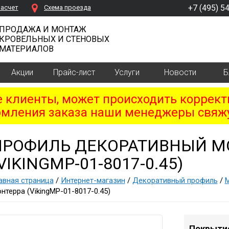
+7 (495) 5
расчет
Cхема проезда
ПРОДАЖА И МОНТАЖ
КРОВЕЛЬНЫХ И СТЕНОВЫХ
МАТЕРИАЛОВ
Акции
Прайс-лист
Услуги
Новости
Б
клиенты, может происходить коррект
мления заказа наши менеджеры свяжу
ПРОФИЛЬ ДЕКОРАТИВНЫЙ М
VIKINGMP-01-8017-0.45)
авная страница
/
Интернет-магазин
/
Декоративный профиль
/
М
нтерра (VikingMP-01-8017-0.45)
Покрыти