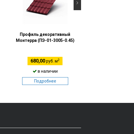
Профиль декоративный
Профиль декорати
Монтерра (ПЭ-01-3005-0.45)
Монтерра (VikingMP-0
0.45)
2
2
680,00
795,00
руб. м
руб. м
в наличии
в наличии
Подробнее
Подробнее