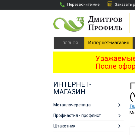
Перезвоните мне
Заказать 
Главная
Интернет-магазин
Уважаемые 
После офор
ИНТЕРНЕТ-
МАГАЗИН
(
Металлочерепица
Гл
Мо
Профнастил - профлист
Штакетник