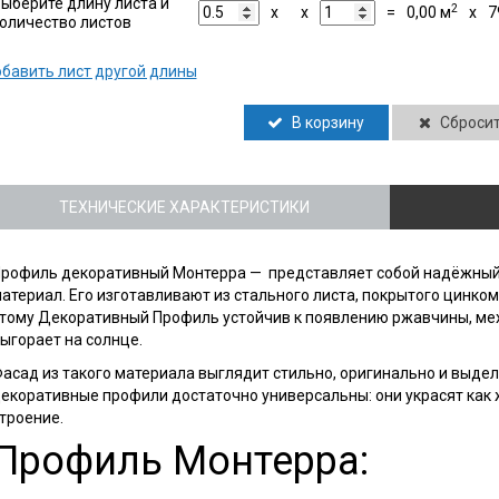
ыберите длину листа и
2
x
x
=
0,00
м
x
7
оличество листов
бавить лист другой длины
В корзину
Сброси
ТЕХНИЧЕСКИЕ ХАРАКТЕРИСТИКИ
рофиль декоративный Монтерра — представляет собой надёжный
атериал. Его изготавливают из стального листа, покрытого цинк
тому Декоративный Профиль устойчив к появлению ржавчины, ме
ыгорает на солнце.
асад из такого материала выглядит стильно, оригинально и выдел
екоративные профили достаточно универсальны: они украсят как 
троение.
Профиль Монтерра: