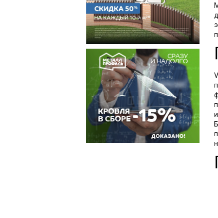
М
д
э
п
V
п
ф
п
и
Б
п
н