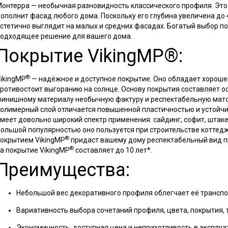
онтерра — необычная разновидность классического профиля. Это
ополнит фасад любого дома. Поскольку его глубина увеличена до 4
стетично выглядит на малых и средних фасадах. Богатый выбор п
одходящее решение для вашего дома.
Покрытие VikingMP®:
®
ikingMP
— надёжное и доступное покрытие. Оно обладает хороше
ротивостоит выгоранию на солнце. Основу покрытия составляет о
инишному материалу необычную фактуру и респектабельную матов
олимерный слой отличается повышенной пластичностью и устойчи
меет довольно широкий спектр применения: сайдинг, софит, штак
ольшой популярностью оно пользуется при строительстве коттедж
®
окрытием VikingMP
придаст вашему дому респектабельный вид п
®
а покрытие VikingMP
составляет до 10 лет*.
Преимущества:
Небольшой вес декоративного профиля облегчает её транспо
Вариативность выбора сочетаний профиля, цвета, покрытия, 
Экономичность: доступная цена и неприхотливость в эксплуа