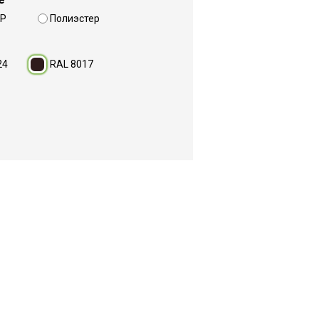
MP
Полиэстер
24
RAL 8017