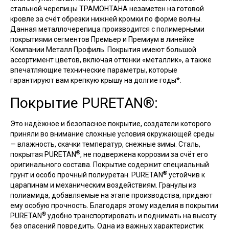
стальной черепицы ТРАМОНТАНА незаметен на готовой
кровле за счёт обрезки нижней кромки по форме волны.
Данная металлочерепица производится с полимерными
покрытиями сегментов Премьер и Премиум в линейке
Компании Металл Профиль. Покрытия имеют большой
ассортимент цветов, включая оттенки «металлик», а также
впечатляющие технические параметры, которые
гарантируют вам крепкую крышу на долгие годы*.
Покрытие PURETAN®:
Это надёжное и безопасное покрытие, создатели которого
приняли во внимание сложные условия окружающей среды
— влажность, скачки температур, снежные зимы. Сталь,
®
покрытая PURETAN
, не подвержена коррозии за счёт его
оригинального состава. Покрытие содержит специальный
®
грунт и особо прочный полиуретан. PURETAN
устойчив к
царапинам и механическим воздействиям. Гранулы из
полиамида, добавляемые на этапе производства, придают
ему особую прочность. Благодаря этому изделия в покрытии
®
PURETAN
удобно транспортировать и поднимать на высоту
без опасений повредить. Одна из важных характеристик