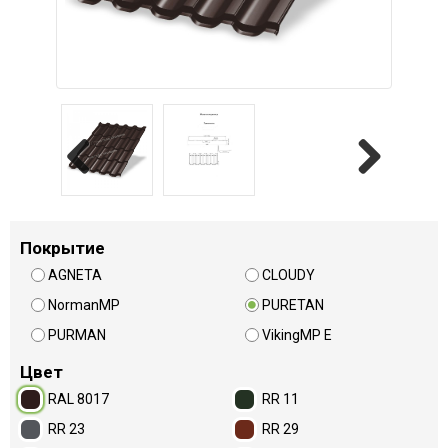
Previous
Next
Покрытие
AGNETA
CLOUDY
NormanMP
PURETAN
PURMAN
VikingMP E
Цвет
RAL 8017
RR 11
RR 23
RR 29