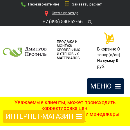
Перезвоните мне
Заказать расчет
Cхема проезда
+7 (495) 540-52-66
ПРОДАЖА И
МОНТАЖ
В корзине
0
КРОВЕЛЬНЫХ
И СТЕНОВЫХ
товар(a/ов)
МАТЕРИАЛОВ
На сумму
0
руб.
МЕНЮ
Уважаемые клиенты, может происходить
корректировка цен.
После оформления заказа наши менеджеры
ИНТЕРНЕТ-МАГАЗИН
свяжутся с вами.