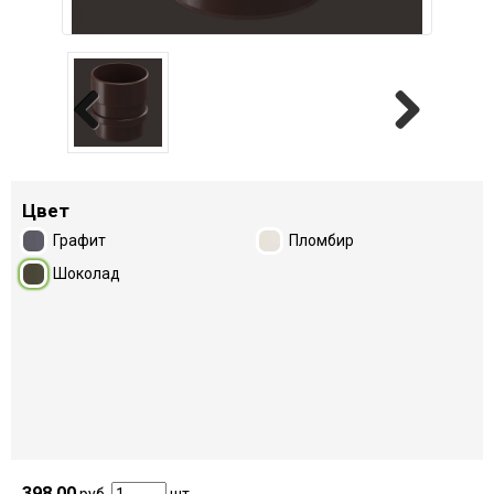
Previous
Next
Цвет
Графит
Пломбир
Шоколад
398,00