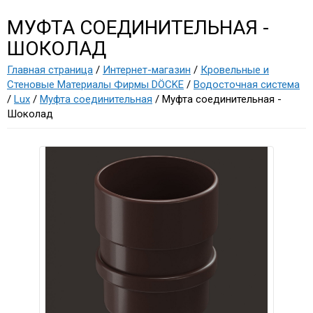
МУФТА СОЕДИНИТЕЛЬНАЯ -
ШОКОЛАД
Главная страница
/
Интернет-магазин
/
Кровельные и
Стеновые Материалы Фирмы DÖCKE
/
Водосточная система
/
Lux
/
Муфта соединительная
/ Муфта соединительная -
Шоколад