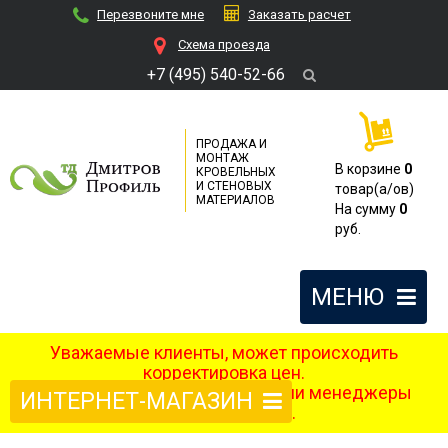
Перезвоните мне
Заказать расчет
Cхема проезда
+7 (495) 540-52-66
ПРОДАЖА И
МОНТАЖ
В корзине
0
КРОВЕЛЬНЫХ
И СТЕНОВЫХ
товар(a/ов)
МАТЕРИАЛОВ
На сумму
0
руб.
МЕНЮ
Уважаемые клиенты, может происходить
корректировка цен.
После оформления заказа наши менеджеры
ИНТЕРНЕТ-МАГАЗИН
свяжутся с вами.