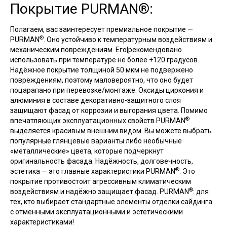
Покрытие PURMAN®:
Полагаем, вас заинтересует премиальное покрытие —
®
PURMAN
. Оно устойчиво к температурным воздействиям и
механическим повреждениям. Его|рекомендовано
использовать при температуре не более +120 градусов.
Надёжное покрытие толщиной 50 мкм не подвержено
повреждениям, поэтому маловероятно, что оно будет
поцарапано при перевозке/монтаже. Оксиды циркония и
алюминия в составе декоративно-защитного слоя
защищают фасад от коррозии и выгорания цвета. Помимо
®
впечатляющих эксплуатационных свойств PURMAN
выделяется красивым внешним видом. Вы можете выбрать
популярные глянцевые варианты либо необычные
«металлические» цвета, которые подчеркнут
оригинальность фасада. Надёжность, долговечность,
®
эстетика — это главные характеристики PURMAN
. Это
покрытие противостоит агрессивным климатическим
®
воздействиям и надёжно защищает фасад. PURMAN
: для
тех, кто выбирает стандартные элементы отделки сайдинга
с отменными эксплуатационными и эстетическими
характеристиками!