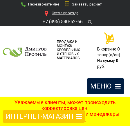
Перезвоните мне
Заказать расчет
Cхема проезда
+7 (495) 540-52-66
ПРОДАЖА И
МОНТАЖ
В корзине
0
КРОВЕЛЬНЫХ
И СТЕНОВЫХ
товар(a/ов)
МАТЕРИАЛОВ
На сумму
0
руб.
МЕНЮ
Уважаемые клиенты, может происходить
корректировка цен.
После оформления заказа наши менеджеры
ИНТЕРНЕТ-МАГАЗИН
свяжутся с вами.