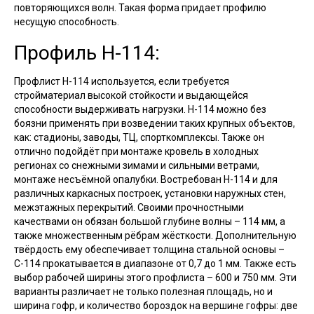
повторяющихся волн. Такая форма придает профилю
несущую способность.
Профиль Н-114:
Профлист Н-114 используется, если требуется
стройматериал высокой стойкости и выдающейся
способности выдерживать нагрузки. Н-114 можно без
боязни применять при возведении таких крупных объектов,
как: стадионы, заводы, ТЦ, спорткомплексы. Также он
отлично подойдёт при монтаже кровель в холодных
регионах со снежными зимами и сильными ветрами,
монтаже несъёмной опалубки. Востребован Н-114 и для
различных каркасных построек, установки наружных стен,
межэтажных перекрытий. Своими прочностными
качествами он обязан большой глубине волны – 114 мм, а
также множественным рёбрам жёсткости. Дополнительную
твёрдость ему обеспечивает толщина стальной основы –
С-114 прокатывается в диапазоне от 0,7 до 1 мм. Также есть
выбор рабочей ширины этого профлиста – 600 и 750 мм. Эти
варианты различает не только полезная площадь, но и
ширина гофр, и количество бороздок на вершине гофры: две