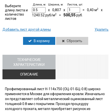
Длина, м:
Ширина, м:
Листов, шт:
Выберите
2
x
0,807
x
=
0,40
м
x
длину листа и
количество
2
500,55
1240.52
руб/м
=
руб.
листов
Добавить лист другой длины
Удалить
В корзину
Сбросить
ТЕХНИЧЕСКИЕ
ХАРАКТЕРИСТИКИ
ОПИСАНИЕ
Профилированный лист Н-114х750 (ОЦ-01-БЦ-0.8) широко
применяется в Москве для оформления кровли. Изначально
он представляет собой металлический оцинкованный лист
толщиной 0.8 мм с покрытием. Проходя процедуру
холодного проката, металл приобретает рисунок из