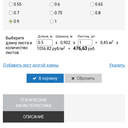
0.55
0.6
0.65
0.7
0.75
0.8
0.9
1
Длина, м:
Ширина, м:
Листов, шт:
Выберите
2
x
0,902
x
=
0,45
м
x
длину листа и
количество
2
476,63
1056.82
руб/м
=
руб.
листов
Добавить лист другой длины
Удалить
В корзину
Сбросить
ТЕХНИЧЕСКИЕ
ХАРАКТЕРИСТИКИ
ОПИСАНИЕ