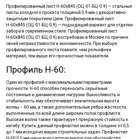
Профилированный лист Н-60х845 (ОЦ-01-БЦ-0.9) — стальные
листы холодного проката толщиной 0.9 мм с декоративно-
защитным покрытием Цинк. Профилированный лист
Н-60х845 (ОЦ-01-БЦ-0.9) — подходящий вариант для отделки
забора в современном стиле. Профилированный лист
Н-60х845 (ОЦ-01-БЦ-0.9) востребован в Москве по причине
своей неприхотливости и экономичности. При выборе
профилированного листа помните: чем рельефнее
материал, тем выше его прочностные показатели.
Профиль Н-60:
Один из профилей с максимальными параметрами
прочности. Н-60 способен переносить серьёзные
постоянные и динамические нагрузки. Выносливость и
стабильность ему обеспечивает значительная высота
волны – 60 мм, а также дополнительные рёбра жёсткости,
выполненные по всей длине широких полок профлиста.
Высокая волна также гарантирует прекрасную стойкость к
изгибу. Купить данный профнастил можно в толщине от 0,5
до 1 мм исходя из ваших строительных задач. Профнастил
Н-60 0,5 мм чаще всего используется для обустройства