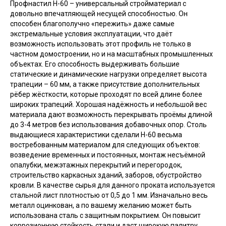
Профнастил Н-60 – универсальный стройматериал с
довольно впечатляющей несущей способностью. Он
способен благополучно «пережить» даже самые
экстремальные условия эксплуатации, что даёт
возможность использовать этот профиль не только в
частном домостроении, но и на масштабных промышленных
объектах. Его способность выдерживать большие
статические и динамические нагрузки определяет высота
трапеции – 60 мм, а также присутствие дополнительных
рёбер жёсткости, которые проходят по всей длине более
широких трапеций. Хорошая надёжность и небольшой вес
материала дают возможность перекрывать проёмы длиной
до 3-4 метров без использования добавочных опор. Столь
выдающиеся характеристики сделали Н-60 весьма
востребованным материалом для следующих объектов:
возведение временных и постоянных, монтаж несъёмной
опалубки, межэтажных перекрытий и перегородок,
строительство каркасных зданий, заборов, обустройство
кровли. В качестве сырья для данного проката используется
стальной лист плотностью от 0,5 до 1 мм. Изначально весь
металл оцинкован, а по вашему желанию может быть
использована сталь с защитным покрытием. Он повысит
коррозионную стойкость стали и даст широкую палитру