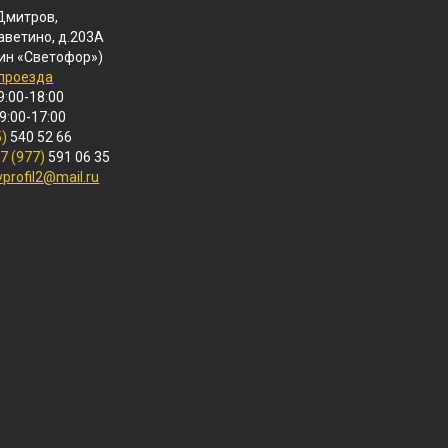
 Дмитров,
аветино, д.203А
ин «Светофор»)
 проезда
9:00-18:00
 9:00-17:00
5)
540 52 66
7 (977)
591 06 35
vprofil2@mail.ru