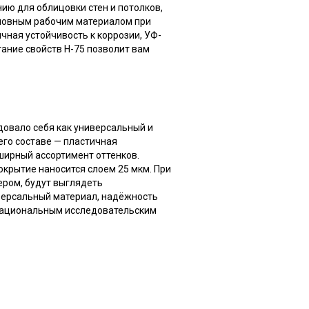
ию для облицовки стен и потолков,
сновным рабочим материалом при
чная устойчивость к коррозии, УФ-
тание свойств Н-75 позволит вам
овало себя как универсальный и
его составе — пластичная
ширный ассортимент оттенков.
окрытие наносится слоем 25 мкм. При
ером, будут выглядеть
иверсальный материал, надёжность
 Национальным исследовательским