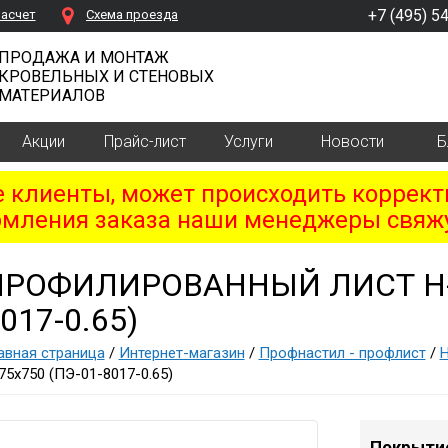
+7 (495) 5
расчет
Cхема проезда
ПРОДАЖА И МОНТАЖ
КРОВЕЛЬНЫХ И СТЕНОВЫХ
МАТЕРИАЛОВ
Акции
Прайс-лист
Услуги
Новости
Б
клиенты, может происходить коррект
мления заказа наши менеджеры свяжу
ПРОФИЛИРОВАННЫЙ ЛИСТ Н-7
017-0.65)
авная страница
/
Интернет-магазин
/
Профнастил - профлист
/
H
75х750 (ПЭ-01-8017-0.65)
Покрыти