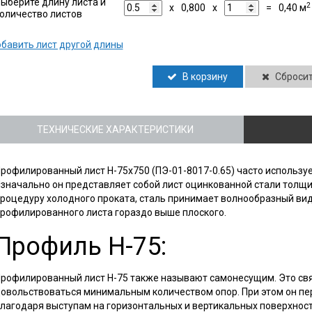
ыберите длину листа и
2
x
0,800
x
=
0,40
м
оличество листов
бавить лист другой длины
В корзину
Сброси
ТЕХНИЧЕСКИЕ ХАРАКТЕРИСТИКИ
рофилированный лист Н-75х750 (ПЭ-01-8017-0.65) часто использу
значально он представляет собой лист оцинкованной стали толщи
роцедуру холодного проката, сталь принимает волнообразный вид
рофилированного листа гораздо выше плоского.
Профиль Н-75:
рофилированный лист Н-75 также называют самонесущим. Это св
овольствоваться минимальным количеством опор. При этом он пер
лагодаря выступам на горизонтальных и вертикальных поверхнос