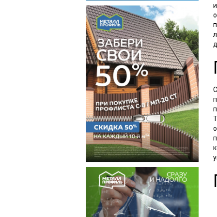
и
о
п
л
д
С
п
п
Т
о
п
к
у