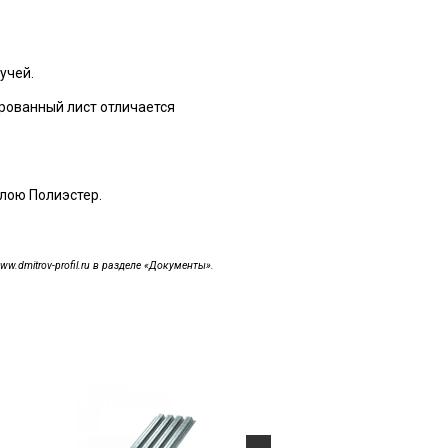
учей.
рованный лист отличается
лою Полиэстер.
dmitrov-profil.ru в разделе «Документы».