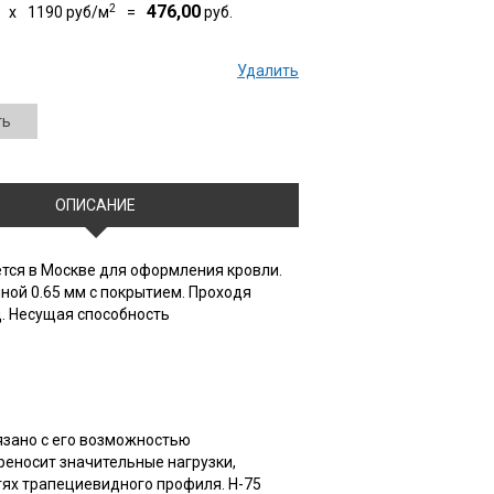
2
476,00
x
1190
руб/м
=
руб.
Удалить
ть
ОПИСАНИЕ
ется в Москве для оформления кровли.
ной 0.65 мм с покрытием. Проходя
. Несущая способность
язано с его возможностью
еносит значительные нагрузки,
тях трапециевидного профиля. Н-75