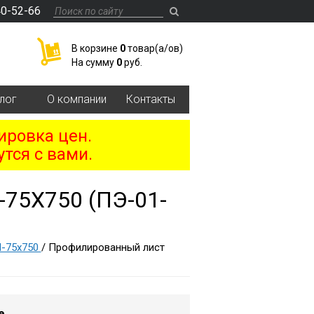
40-52-66
В корзине
0
товар(a/ов)
На сумму
0
руб.
лог
О компании
Контакты
ировка цен.
тся с вами.
5Х750 (ПЭ-01-
-75х750
/ Профилированный лист
е