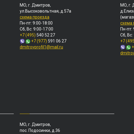
МО, г. Дмитров,
МО, г.
ул.Высоковольтная, д.57а
д.Елиз
схема проезда
(магаз
Пн-пт: 9:00-18:00
схема
Сб, Вс: 9:00-17:00
Пн-пт: 
+7 (495)
540 52 27
Сб, Вс:
+7 (977)
591 06 27
+7 (49
dmitrovprofil1@mail.ru
+
dmitro
МО, г. Дмитров,
пос. Подосинки, д.36