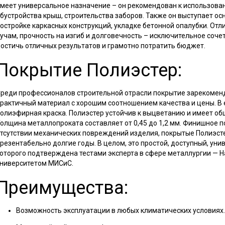
меет универсальное назначение – он рекомендован к использован
бустройства крыш, строительства заборов. Также он выступает о
остройке каркасных конструкций, укладке бетонной опалубки. Отли
учам, прочность на изгиб и долговечность – исключительное соче
остичь отличных результатов и грамотно потратить бюджет.
Покрытие Полиэстер:
реди профессионалов строительной отрасли покрытие зарекоменд
рактичный материал с хорошим соотношением качества и цены. В 
олиэфирная краска. Полиэстер устойчив к выцветанию и имеет об
олщина металлопроката составляет от 0,45 до 1,2 мм. Финишное п
тсутствии механических повреждений изделия, покрытые Полиэст
резентабельно долгие годы. В целом, это простой, доступный, ун
оторого подтверждена тестами эксперта в сфере металлургии —
ниверситетом МИСиС.
Преимущества:
Возможность эксплуатации в любых климатических условиях.