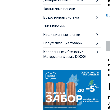
Декоративный профиль
В
к
Фальцевые панели
До
Водосточная система
Лист плоский
Изоляционные пленки
Сопутствующие товары
Кровельные и Стеновые
Материалы Фирмы DÖCKE
П
И
п
п
П
д
б