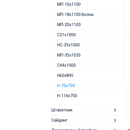
МП-10х1100
МП-18х1100 Волна
МП-20х1100
С21х1000
НС-35х1000
МП-35х1035
С44х1000
Н60х845
H-75х750
Н-114х750
Штакетник
Сайдинг