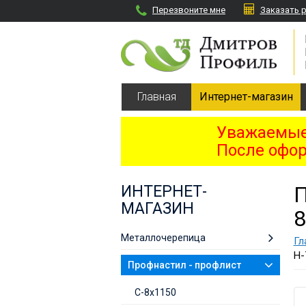
Перезвоните мне
Заказать 
Главная
Интернет-магазин
Уважаемые 
После офор
ИНТЕРНЕТ-
МАГАЗИН
8
Металлочерепица
Гл
Н-
Профнастил - профлист
С-8х1150