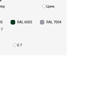
тер
Цинк
05
RAL 6005
RAL 7004
17
0.7