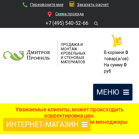
Перезвоните мне
Заказать расчет
Cхема проезда
+7 (495) 540-52-66
ПРОДАЖА И
МОНТАЖ
В корзине
0
КРОВЕЛЬНЫХ
И СТЕНОВЫХ
товар(a/ов)
МАТЕРИАЛОВ
На сумму
0
руб.
МЕНЮ
Уважаемые клиенты, может происходить
корректировка цен.
После оформления заказа наши менеджеры
ИНТЕРНЕТ-МАГАЗИН
свяжутся с вами.