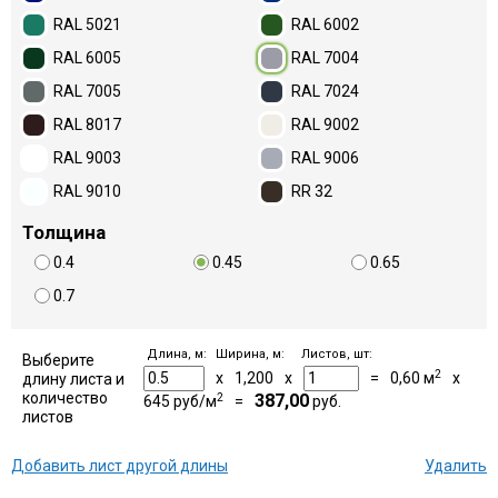
RAL 5021
RAL 6002
RAL 6005
RAL 7004
RAL 7005
RAL 7024
RAL 8017
RAL 9002
RAL 9003
RAL 9006
RAL 9010
RR 32
Толщина
0.4
0.45
0.65
0.7
Длина, м:
Ширина, м:
Листов, шт:
Выберите
2
x
1,200
x
=
0,60
м
x
длину листа и
количество
2
387,00
645
руб/м
=
руб.
листов
Добавить лист другой длины
Удалить