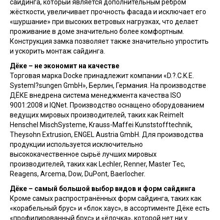
сайдинга, который является дополнительным ребром
жёсткости, увеличивает прочность фасада и исключает его
«шуршание» при высоких ветровых нагрузках, что делает
проживание в доме значительно более комфортным.
Конструкция замка позволяет также значительно упростить
и ускорить монтаж сайдинга.
Дёке – не экономит на качестве
Торговая марка Docke принадлежит компании «D.?.C.K.E.
Systeml?sungen GmbH», Берлин, Германия. На производстве
ДЁКЕ внедрена система менеджмента качества ISO
9001:2008 и IQNet. Производство оснащено оборудованием
ведущих мировых производителей, таких как Reimelt
Henschel MischSysteme, Krauss-Maffei Kunststofftechnik,
Theysohn Extrusion, ENGEL Austria GmbH. Для производства
продукции используется исключительно
высококачественное сырьё лучших мировых
производителей, таких как Lechler, Renner, Master Tec,
Reagens, Arcema, Dow, DuPont, Baerlocher.
Дёке – самый большой выбор видов и форм сайдинга
Кроме самых распространённых форм сайдинга, таких как
«корабельный брус» и «блок хаус», в ассортименте Дёке есть
«профилированный брус» и «ёлочка», которой нет ни у