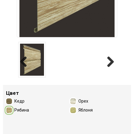
Previous
Next
Цвет
Кедр
Орех
Рябина
Яблоня