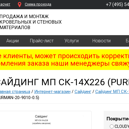
+7 (495) 5
расчет
Cхема проезда
ПРОДАЖА И МОНТАЖ
КРОВЕЛЬНЫХ И СТЕНОВЫХ
МАТЕРИАЛОВ
Акции
Прайс-лист
Услуги
Новости
Б
клиенты, может происходить коррект
мления заказа наши менеджеры свяжу
АЙДИНГ МП СК-14Х226 (PURM
авная страница
/
Интернет-магазин
/
Сайдинг
/
Cайдинг МП СК-
URMAN-20-9010-0.5)
Покрыти
CLOUD