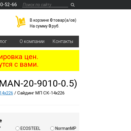
40-52-66
В корзине
0
товар(a/ов)
На сумму
0
руб.
лог
О компании
Контакты
ировка цен.
тся с вами.
AN-20-9010-0.5)
14х226
/ Сайдинг МП СК-14х226
е
Y
ECOSTEEL
NormanMP