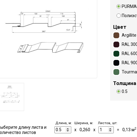
PURMA
Полиэс
Цвет
Argillite
RAL 30
RAL 60
RAL 90
Tourma
Толщина
0.5
Длина, м:
Ширина, м:
Листов, шт:
ыберите длину листа и
2
x
0,260
x
=
0,13
м
оличество листов