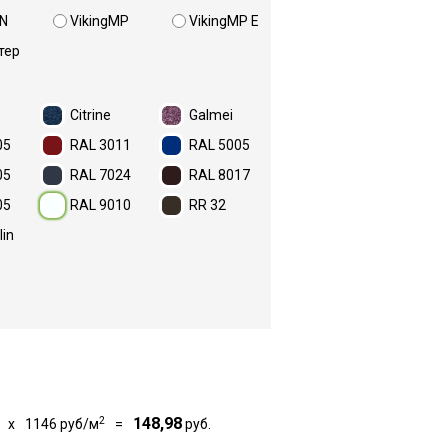
N
VikingMP
VikingMP E
тер
Citrine
Galmei
05
RAL 3011
RAL 5005
05
RAL 7024
RAL 8017
05
RAL 9010
RR 32
lin
2
148,98
x
1146
руб/м
=
руб.