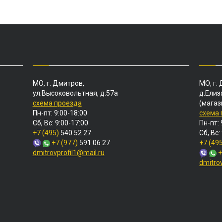
МО, г. Дмитров,
МО, г.
ул.Высоковольтная, д.57а
д.Елиз
схема проезда
(магаз
Пн-пт: 9:00-18:00
схема
Сб, Вс: 9:00-17:00
Пн-пт: 
+7 (495)
540 52 27
Сб, Вс:
+7 (977)
591 06 27
+7 (49
dmitrovprofil1@mail.ru
+
dmitro