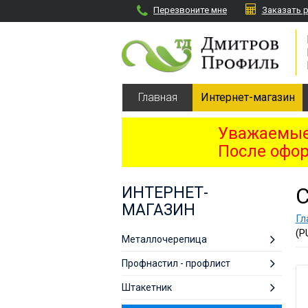
Перезвоните мне
Заказать 
Главная
Интернет-магазин
Уважаемые 
После офор
С
ИНТЕРНЕТ-
МАГАЗИН
Гл
(P
Металлочерепица
Профнастил - профлист
Штакетник