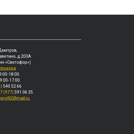
 Дмитров,
аветино, д.203А
ин «Светофор»)
 проезда
9:00-18:00
 9:00-17:00
5)
540 52 66
7 (977)
591 06 35
vprofil2@mail.ru