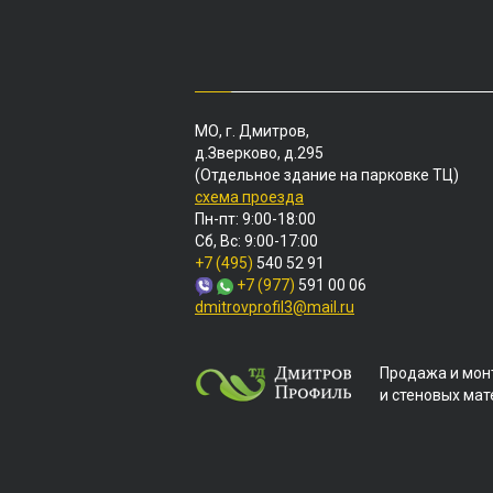
МО, г. Дмитров,
д.Зверково, д.295
(Отдельное здание на парковке ТЦ)
схема проезда
Пн-пт: 9:00-18:00
Сб, Вс: 9:00-17:00
+7 (495)
540 52 91
+7 (977)
591 00 06
dmitrovprofil3@mail.ru
Продажа и мон
и стеновых ма