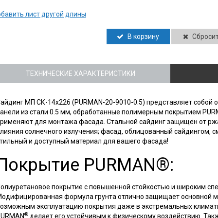
бавить лист другой длины
В корзину
Сброси
ТЕХНИЧЕСКИЕ ХАРАКТЕРИСТИКИ
айдинг МП СК-14х226 (PURMAN-20-9010-0.5) представляет собой
анели из стали 0.5 мм, обработанные полимерным покрытием PU
рименяют для монтажа фасада. Стальной сайдинг защищён от рж
лияния солнечного излучения; фасад, облицованный сайдингом, с
тильный и доступный материал для вашего фасада!
Покрытие PURMAN®:
олиуретановое покрытие с повышенной стойкостью и широким сп
одифицированная формула грунта отлично защищает основной ма
озможным эксплуатацию покрытия даже в экстремальных климати
®
PURMAN
делает его устойчивым к физическому воздействию. Такж