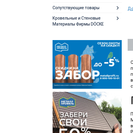
Сопутствующие товары
До
Кровельные и Стеновые
Материалы Фирмы DÖCKE
С
п
п
в
с
П
М
в