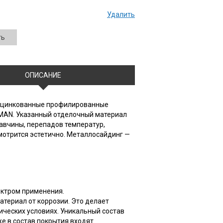
Удалить
ть
ОПИСАНИЕ
 оцинкованные профилированные
RMAN. Указанный отделочный материал
авчины, перепадов температур,
мотрится эстетично. Металлосайдинг —
ектром применения.
териал от коррозии. Это делает
ческих условиях. Уникальный состав
е в состав покрытия входят