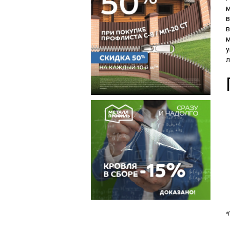
м
в
в
м
у
л
*