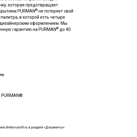
чку, которая предотвращает
®
покрытием PURMAN
не потеряет свой
палитра, в которой есть четыре
м дизайнерским оформлением. Мы
®
менную гарантию на PURMAN
до 40
ии.
ем PURMAN®.
dmitrov-profil.ru в разделе «Документы».