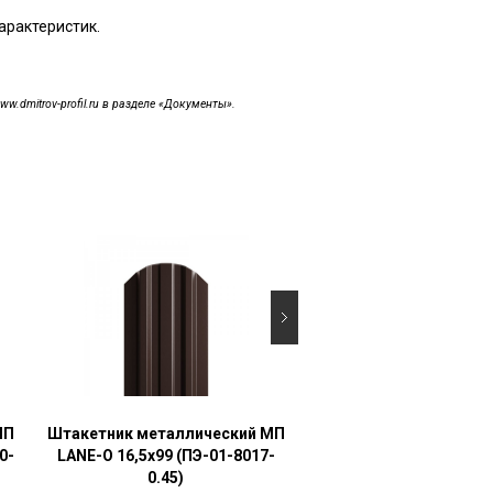
арактеристик.
dmitrov-profil.ru в разделе «Документы».
МП
Штакетник металлический МП
Штакетник металличе
0-
LАNE-O 16,5х99 (ПЭ-01-8017-
LАNE-O 16,5х99 (Vikin
0.45)
6005-0.45)