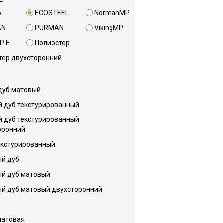
A
ECOSTEEL
NormanMP
AN
PURMAN
VikingMP
P E
Полиэстер
тер двухсторонний
дуб матовый
й дуб текстурированный
й дуб текстурированный
оронний
екстурированный
й дуб
й дуб матовый
й дуб матовый двухсторонний
матовая