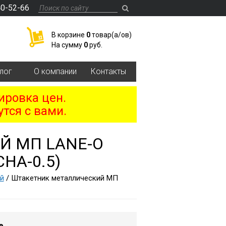
40-52-66
В корзине
0
товар(a/ов)
На сумму
0
руб.
лог
О компании
Контакты
ировка цен.
тся с вами.
Й МП LАNE-O
НА-0.5)
й
/ Штакетник металлический МП
е