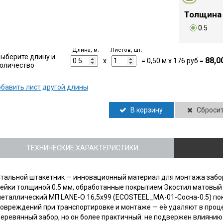
Толщина
0.5
Длина, м:
Листов, шт:
ыберите длину и
88,0
x
=
0,50
м x
176
руб =
оличество
бавить лист другой длины
В корзину
Сброси
ТЕХНИЧЕСКИЕ ХАРАКТЕРИСТИКИ
тальной штакетник — инновационный материал для монтажа забор
ейки толщиной 0.5 мм, обработанные покрытием Экостил матовый
еталлический МП LАNE-O 16,5х99 (ECOSTEEL_MA-01-Сосна-0.5) по
овреждений при транспортировке и монтаже — её удаляют в проц
еревянный забор, но он более практичный: не подвержен влиянию