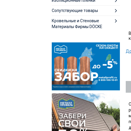
Изоляционные пленки
Сопутствующие товары
Кровельные и Стеновые
Материалы Фирмы DÖCKE
В
к
До
С
р
м
п
д