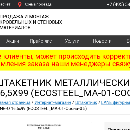
+7 (495) 5
расчет
Cхема проезда
ПРОДАЖА И МОНТАЖ
КРОВЕЛЬНЫХ И СТЕНОВЫХ
МАТЕРИАЛОВ
Акции
Прайс-лист
Услуги
Новости
Б
клиенты, может происходить коррект
мления заказа наши менеджеры свяжу
ШТАКЕТНИК МЕТАЛЛИЧЕСКИ
6,5Х99 (ECOSTEEL_MA-01-СОС
авная страница
/
Интернет-магазин
/
Штакетник
/
LАNE фигурны
NE-O 16,5х99 (ECOSTEEL_MA-01-Сосна-0.5)
Покрыти