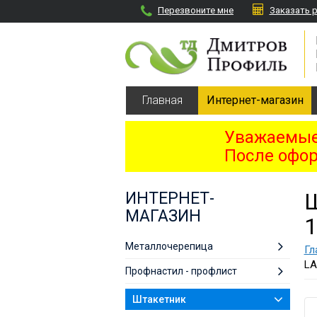
Перезвоните мне
Заказать 
Главная
Интернет-магазин
Уважаемые 
После офор
ИНТЕРНЕТ-
МАГАЗИН
1
Металлочерепица
Гл
LА
Профнастил - профлист
Штакетник