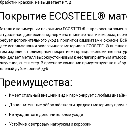
бработки краской, не выцветает и т. д.
Покрытие ECOSTEEL® мат
еталл с полимерным покрытием ECOSTEEL® – прекрасная замена
атуральная древесина подвержена влиянию влаги и мороза, порче
ребует дополнительного ухода, пропитки химикатами, окраске. Всё
дее использования экологичного материала. ECOSTEEL® внешне по
том изделия с полимерным покрытием гораздо экономичнее нату
лой делает металл высокоустойчивым к неблагоприятным атмосф
злучение, снег ветер. В арсенале компании присутствуют на выбор 
елёный дуб, морёный дуб.
Преимущества:
Имеет стильный внешний вид и гармонирует с любым дизайн-
Дополнительные рёбра жёсткости придают материалу прочнос
Не нуждается в дополнительном уходе.
Устойчив к ветровым нагрузкам и коррозии.