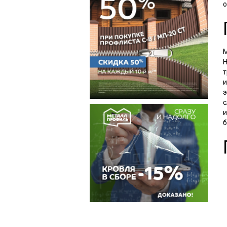
о
М
Н
т
и
э
с
и
б