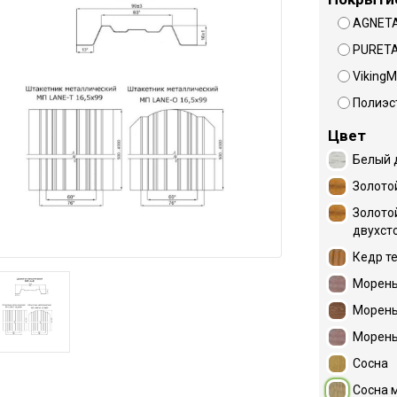
AGNET
PURET
VikingM
Полиэс
Цвет
Белый 
Золото
Золото
двухст
Кедр т
Морены
Морены
Морены
Сосна
Сосна 