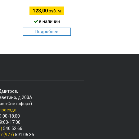
123,00
134,00
руб. м
руб. м
в наличии
в наличии
Подробнее
Подробнее
 Дмитров,
аветино, д.203А
ин «Светофор»)
 проезда
9:00-18:00
 9:00-17:00
5)
540 52 66
7 (977)
591 06 35