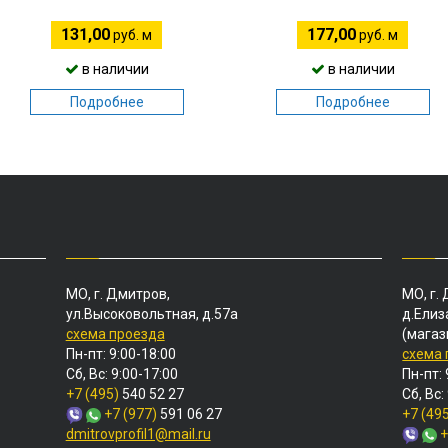
131,00
177,00
руб. м
руб. м
в наличии
в наличии
Подробнее
Подробнее
МО, г. Дмитров,
МО, г.
ул.Высоковольтная, д.57а
д.Елиз
схема проезда
(магаз
Пн-пт: 9:00-18:00
схема
Сб, Вс: 9:00-17:00
Пн-пт: 
+7 (495)
540 52 27
Сб, Вс:
+7 (977)
591 06 27
+7 (49
dmitrovprofil1@mail.ru
+