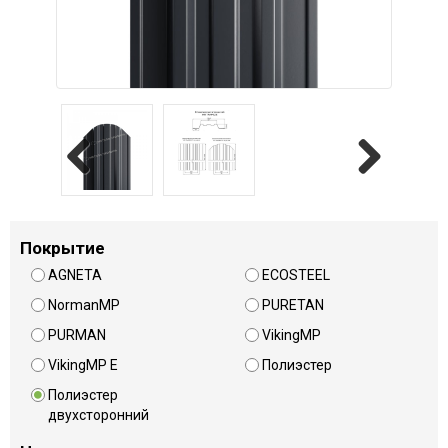
Previous
Next
Покрытие
AGNETA
ECOSTEEL
NormanMP
PURETAN
PURMAN
VikingMP
VikingMP E
Полиэстер
Полиэстер
двухсторонний