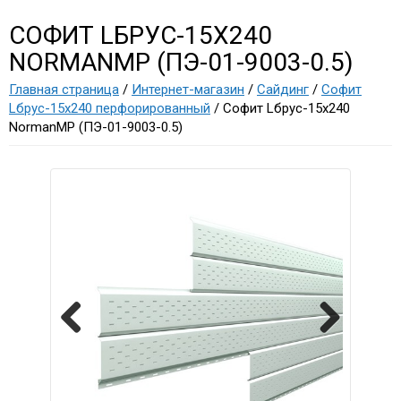
СОФИТ LБРУС-15Х240
NORMANMP (ПЭ-01-9003-0.5)
Главная страница
/
Интернет-магазин
/
Сайдинг
/
Софит
Lбрус-15х240 перфорированный
/ Софит Lбрус-15х240
NormanMP (ПЭ-01-9003-0.5)
Previous
Next