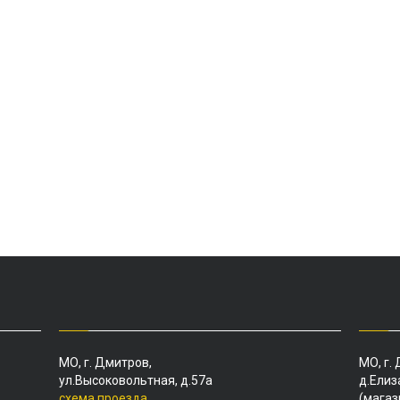
МО, г. Дмитров,
МО, г.
ул.Высоковольтная, д.57а
д.Елиз
схема проезда
(магаз