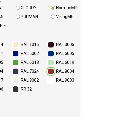
A
CLOUDY
NormanMP
AN
PURMAN
VikingMP
P E
14
RAL 1015
RAL 3005
11
RAL 5002
RAL 5005
05
RAL 6018
RAL 6019
04
RAL 7024
RAL 8004
17
RAL 9002
RAL 9003
06
RR 32