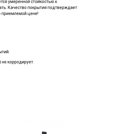
ется умеренной стойкостью к
ать. Качество покрытия подтверждает
о приемлемой цене!
ытий.
 не корродирует.