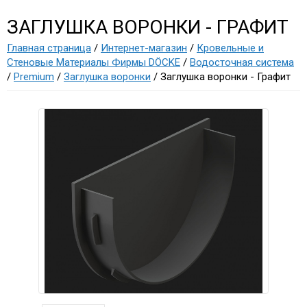
ЗАГЛУШКА ВОРОНКИ - ГРАФИТ
Главная страница
/
Интернет-магазин
/
Кровельные и
Стеновые Материалы Фирмы DÖCKE
/
Водосточная система
/
Premium
/
Заглушка воронки
/ Заглушка воронки - Графит