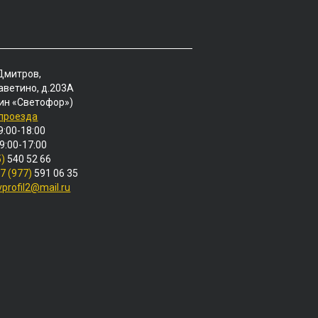
 Дмитров,
аветино, д.203А
ин «Светофор»)
 проезда
9:00-18:00
 9:00-17:00
5)
540 52 66
7 (977)
591 06 35
vprofil2@mail.ru