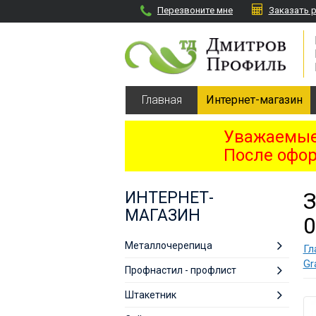
Перезвоните мне
Заказать 
Главная
Интернет-магазин
Уважаемые 
После офор
З
ИНТЕРНЕТ-
МАГАЗИН
0
Металлочерепица
Гл
Gr
Профнастил - профлист
Штакетник