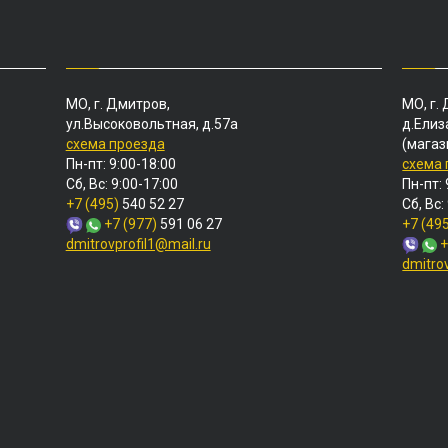
МО, г. Дмитров,
МО, г.
ул.Высоковольтная, д.57а
д.Елиз
схема проезда
(магаз
Пн-пт: 9:00-18:00
схема
Сб, Вс: 9:00-17:00
Пн-пт: 
+7 (495)
540 52 27
Сб, Вс:
+7 (977)
591 06 27
+7 (49
dmitrovprofil1@mail.ru
+
dmitro