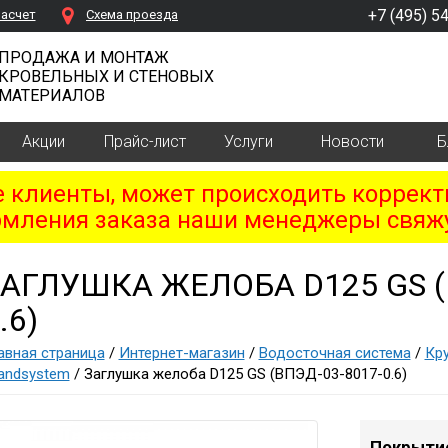
+7 (495) 5
расчет
Cхема проезда
ПРОДАЖА И МОНТАЖ
КРОВЕЛЬНЫХ И СТЕНОВЫХ
МАТЕРИАЛОВ
Акции
Прайс-лист
Услуги
Новости
Б
клиенты, может происходить коррект
мления заказа наши менеджеры свяжу
АГЛУШКА ЖЕЛОБА D125 GS (
.6)
авная страница
/
Интернет-магазин
/
Водосточная система
/
Кру
andsystem
/ Заглушка желоба D125 GS (ВПЭД-03-8017-0.6)
Покрыти