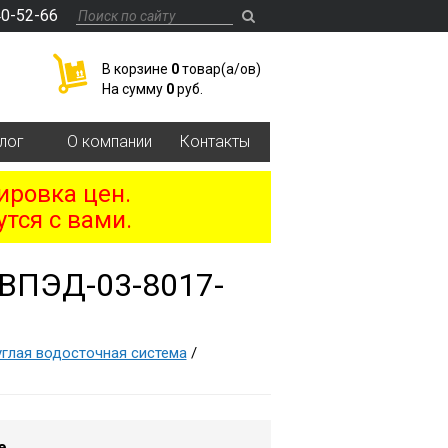
40-52-66
В корзине
0
товар(a/ов)
На сумму
0
руб.
лог
О компании
Контакты
ировка цен.
тся с вами.
ВПЭД-03-8017-
глая водосточная система
/
е