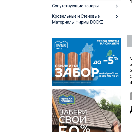
1
Сопутствующие товары
Кровельные и Стеновые
Материалы Фирмы DÖCKE
М
о
о
с
и