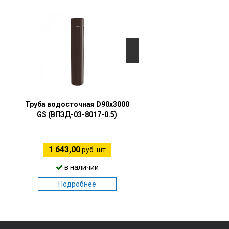
Труба водосточная D90х3000
Держатель желоба D
GS (ВПЭД-03-8017-0.5)
GS (ПО-01-8017-
1 643,00
247,00
руб. шт
руб. шт
в наличии
в наличии
Подробнее
Подробнее