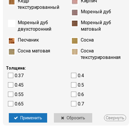
Кедр
Кирпич
текстурированный
Мореный дуб
Мореный дуб
Мореный дуб
двухсторонний
матовый
Песчаник
Сосна
Сосна матовая
Сосна
текстурированная
Толщина:
0.37
0.4
0.45
0.5
0.55
0.6
0.65
0.7
Применить
Сбросить
Свернуть