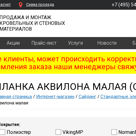
+7 (495) 5
расчет
Cхема проезда
ПРОДАЖА И МОНТАЖ
КРОВЕЛЬНЫХ И СТЕНОВЫХ
МАТЕРИАЛОВ
Акции
Прайс-лист
Услуги
Новости
Б
клиенты, может происходить коррект
мления заказа наши менеджеры свяжу
ПЛАНКА АКВИЛОНА МАЛАЯ (
авная страница
/
Интернет-магазин
/
Сайдинг
/
Стандартные эл
вилона малая
окрытие:
Полиэстер
VikingMP
Norma