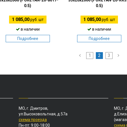
5х20х2000 (PURETAN-20-8017-
35х20х2000 (PURETAN-20-RR3
0.5)
0.5)
1 085,00
1 085,00
руб. шт
руб. шт
в наличии
в наличии
Подробнее
Подробнее
1
2
3
МО, г. Дмитров,
МО, г.
ул.Высоковольтная, д.57а
д.Елиз
схема проезда
(магаз
Пн-пт: 9:00-18:00
схема