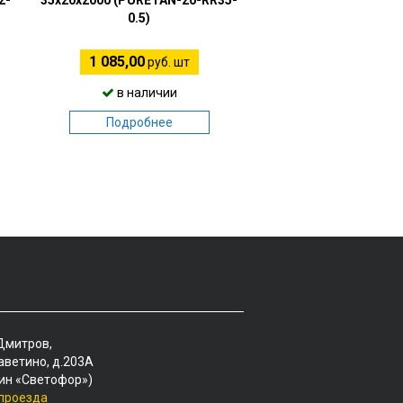
2-
35х20х2000 (PURETAN-20-RR35-
0.5)
1 085,00
руб. шт
в наличии
Подробнее
 Дмитров,
аветино, д.203А
ин «Светофор»)
 проезда