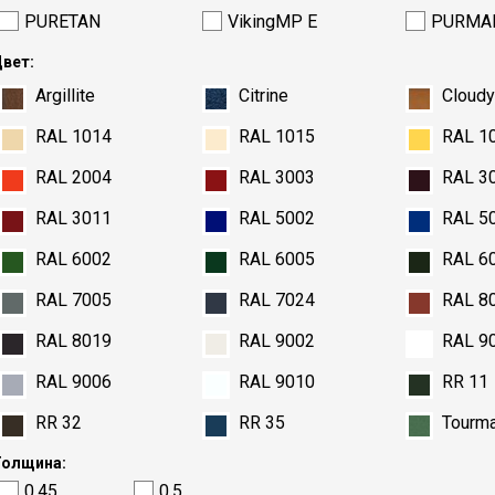
PURETAN
VikingMP E
PURMA
вет:
Argillite
Citrine
Cloud
RAL 1014
RAL 1015
RAL 1
RAL 2004
RAL 3003
RAL 3
RAL 3011
RAL 5002
RAL 5
RAL 6002
RAL 6005
RAL 6
RAL 7005
RAL 7024
RAL 8
RAL 8019
RAL 9002
RAL 9
RAL 9006
RAL 9010
RR 11
RR 32
RR 35
Tourma
олщина:
0.45
0.5