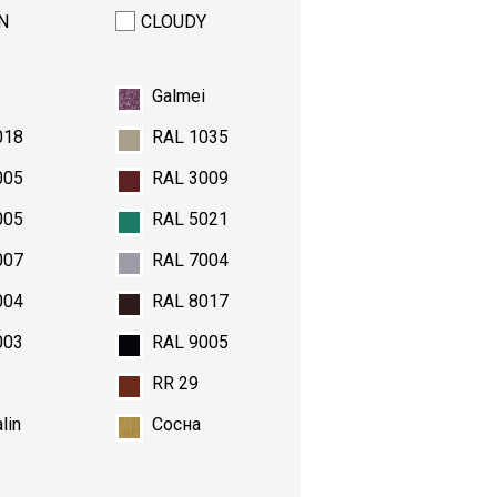
N
CLOUDY
y
Galmei
018
RAL 1035
005
RAL 3009
005
RAL 5021
007
RAL 7004
004
RAL 8017
003
RAL 9005
RR 29
lin
Сосна