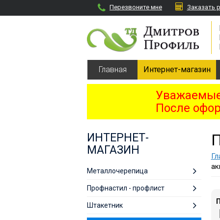
Перезвоните мне
Заказать 
Главная
Интернет-магазин
Уважаемые 
После офор
ИНТЕРНЕТ-
МАГАЗИН
Гл
ак
Металлочерепица
Профнастил - профлист
П
Штакетник