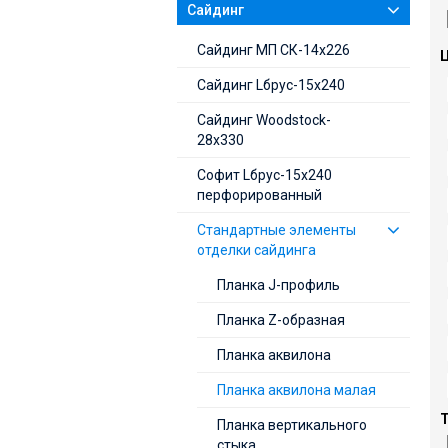
Сайдинг
Cайдинг МП СК-14х226
Ц
Сайдинг Lбрус-15х240
Сайдинг Woodstock-
28х330
Софит Lбрус-15х240
перфорированный
Стандартные элементы
отделки сайдинга
Планка J-профиль
Планка Z-образная
Планка аквилона
Планка аквилона малая
Т
Планка вертикального
стыка