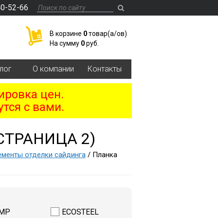
40-52-66
В корзине
0
товар(a/ов)
На сумму
0
руб.
лог
О компании
Контакты
ировка цен.
тся с вами.
СТРАНИЦА 2)
ементы отделки сайдинга
/ Планка
nMP
ECOSTEEL