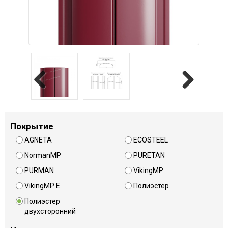
Previous
Next
Покрытие
AGNETA
ECOSTEEL
NormanMP
PURETAN
PURMAN
VikingMP
VikingMP E
Полиэстер
Полиэстер
двухсторонний