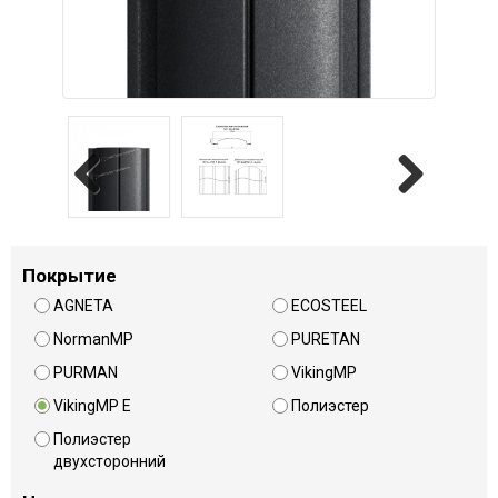
Previous
Next
Покрытие
AGNETA
ECOSTEEL
NormanMP
PURETAN
PURMAN
VikingMP
VikingMP E
Полиэстер
Полиэстер
двухсторонний