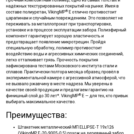
Прочный композитный полимер, одно из самых толстых и
надёжных текстурированных покрытий на рынке. Имея в
®
составе полиуретан, VikingMP
E отлично противостоит
царапинам и случайным повреждениям. Это позволяет не
переживать за металлопрокат при транспортировке,
установке и в процессе эксплуатации забора. Полиэфирный
компонент гарантирует хорошую эластичность и
предотвращает появление микротрещин. Пройдя
специальную обработку, полимер противостоит
воздействию воды и агрессивных химических соединений,
легко отталкивает грязь. Прочность покрытия
зафиксирована тестами Московского института стали и
сплавов. Практически полтора месяца образец провёл в
экспериментальной камере с агрессивной атмосферой, что
не вызвало ржавчину в месте надреза. Мы уверены в
качестве своей продукции и предлагаем гарантию на
®
финишный слой до 30 лет*. VikingMP
E — для тех, кто привык
выбирать максимальное качество.
Преимущества:
Штакетник металлический МП ELLIPSE-T 19х126
(VikingMP E-20-9005-0.5) похож на деревянный забор.